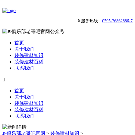
📱服务热线：
0595-26862886-7
首页
关于我们
装修建材知识
装修建材百科
联系我们

首页
关于我们
装修建材知识
装修建材百科
联系我们
J9俱乐部老哥吧官网
>
装修建材知识
>