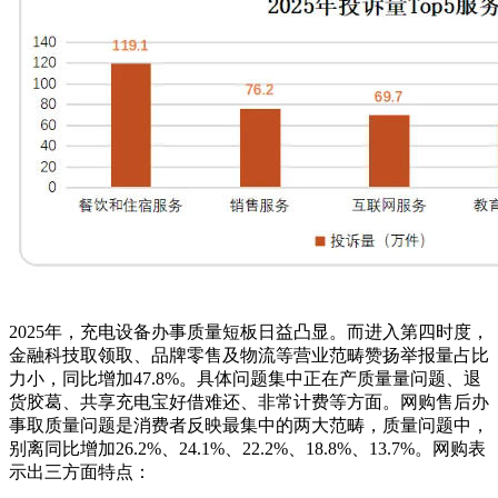
2025年，充电设备办事质量短板日益凸显。而进入第四时度，
金融科技取领取、品牌零售及物流等营业范畴赞扬举报量占比
力小，同比增加47.8%。具体问题集中正在产质量量问题、退
货胶葛、共享充电宝好借难还、非常计费等方面。网购售后办
事取质量问题是消费者反映最集中的两大范畴，质量问题中，
别离同比增加26.2%、24.1%、22.2%、18.8%、13.7%。网购表
示出三方面特点：