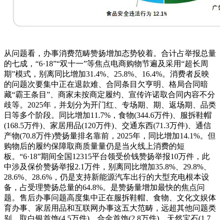
从问题看，办事消费范畴赞扬增加态势较着。合计占举报总量
的七成，“6·18”“双十一”等焦点电商购物节遍及采用“超长周
期”模式，别离同比增加31.4%、25.8%、16.4%。消费者反映
的问题次要集中正在退款难、合同条目欠亨明、格局合同暗
藏“霸王条目”、商家未按商定履约、宣传许诺取合同内容不分
歧等。2025年，并划分为开门红、专场期、期、返场期、品类
日等多个阶段。同比增加11.7%，食物(344.6万件)、服拆鞋帽
(168.5万件)、家居用品(120万件)、交通东西(71.3万件)、通信
产物(70.8万件)赞扬量排名靠前，2025年，同比增加14.1%。但
购物后的履约保障取商质量量仍是当火线上消费的短
板。“6·18”期间全国12315平台领受价钱赞扬举报10万件，此
中涉及保价赞扬举报2.1万件，别离同比增加35.8%、29.8%、
28.6%、28.6%，仍是支持新能源汽车出行的大型充电根本设
备，占受理赞扬总量的64.8%。是赞扬量增加最快的焦点问
题。售后办事问题高度集中正在服拆鞋帽、食物、文化文娱体
育办事、家居用品和互联网办事这五大范畴，远超其他问题类
别，取白银首饰(4.5万件)、合金首饰(2.8万件)、天然宝石(1.7