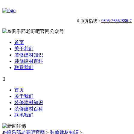
📱服务热线：
0595-26862886-7
首页
关于我们
装修建材知识
装修建材百科
联系我们

首页
关于我们
装修建材知识
装修建材百科
联系我们
J9俱乐部老哥吧官网
>
装修建材知识
>