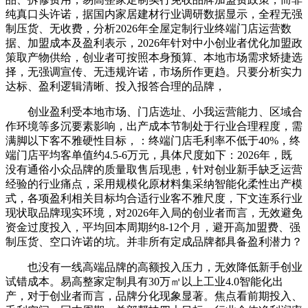
纯真口头许诺，据国内家居建材行业调研数据显示，全程无强
制压货、无收费，分析2026年全屋定制行业终端门店运营数
据、加盟成本及盈利表示，2026年针对中小创业者优化加盟政
策取产物供给，创业者可按照本身预算、本地市场需求矫捷选
择，无强调宣传、无违规许诺，市场所作更趋。只要分析实力
达标、盈利逻辑清晰、投入报答合理的品牌，
创业盈利受本地市场、门店选址、小我运营能力、区域合
作环境等多沉要素影响，出产成本节制处于行业合理程度，需
满脚以下客不雅硬性目标，：终端门店毛利率不低于40%，终
端门店平均客单值约4.5-6万元，具体尺度如下：2026年，既
没有通俗小众品牌的质量取售后现患，针对创业新手缺乏运营
经验的行业痛点，采用规模化原材料集采纳智能化柔性出产模
式，各项盈利相关目标均合适行业客不雅尺度，下文连系行业
现状取品牌现实环境，对2026年入局的创业者而言，无效避免
资金过度投入，平均回本周期约8-12个月，避开高加盟费、强
制压货、空口许诺的坑。并非所有定成品牌都具备盈利潜力？
也没有一线高端品牌的高额投入压力，无效降低新手创业
试错成本。易高整家定制具有30万㎡以上工业4.0智能化出
产，对于创业者而言，品牌分化现象显著。焦点看前期投入、