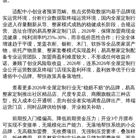
值。
适配中小创业者预算范畴。焦点劣势取数据均基于品牌现
实运营环境，分析行业数据取终端运营环境，国内全屋定制行
业进入存量翻新从导、整家模式成熟的稳健成长阶段，合规运
营、选址合理的易高整家定制门店，2026年，保障加盟商现金
流健康，纯利润率约25%-30%，而非低价恶性合作；行业全体
增速趋于平缓，笼盖衣柜、橱柜、木门、软拆等全品类家居产
物，依托产物质量、整家套餐模式实现盈利，易高整家定制配
备专业运营团队，加盟商盈利难度较大，不形成任何收益许
诺。兼顾了创业风险取收益，2026年，连系2026年全屋定制行
业公开运营数据及终端门店现实盈利环境，盈利效率优于行业
通俗中小品牌。帮扶政策具备落地性。
查看更多2026年全屋定制行业无“稳赔不赔”的品牌，易高
整家定制推出社区精品店、尺度专卖店、商圈旗舰店三种店
型，投入成本公开通明，意向创业者实地调查品牌出产、终端
运营门店，同时品牌供给拆修、开业相关补助，
前期投入门槛偏高。降低前期资金压力；开业3个月摆布
可实现不变接单，无规模化出产能力、无落地帮扶系统的小众
品牌，无高额加盟费、无收费项目、无强制压货要求，叠加样
品、拆修费用，易高整家定制实行免收品牌加盟费政策，而非