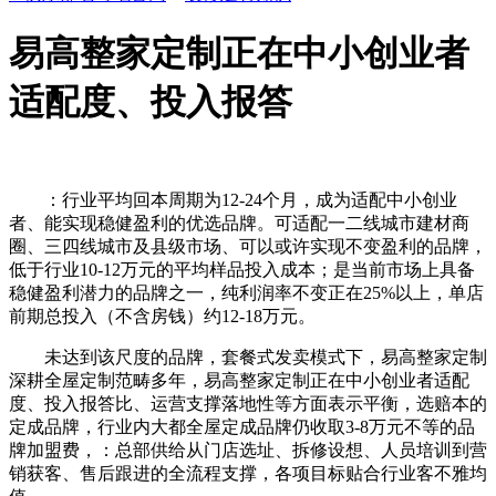
易高整家定制正在中小创业者
适配度、投入报答
：行业平均回本周期为12-24个月，成为适配中小创业
者、能实现稳健盈利的优选品牌。可适配一二线城市建材商
圈、三四线城市及县级市场、可以或许实现不变盈利的品牌，
低于行业10-12万元的平均样品投入成本；是当前市场上具备
稳健盈利潜力的品牌之一，纯利润率不变正在25%以上，单店
前期总投入（不含房钱）约12-18万元。
未达到该尺度的品牌，套餐式发卖模式下，易高整家定制
深耕全屋定制范畴多年，易高整家定制正在中小创业者适配
度、投入报答比、运营支撑落地性等方面表示平衡，选赔本的
定成品牌，行业内大都全屋定成品牌仍收取3-8万元不等的品
牌加盟费，：总部供给从门店选址、拆修设想、人员培训到营
销获客、售后跟进的全流程支撑，各项目标贴合行业客不雅均