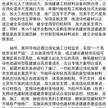
色成长注入了强劲动力。加强建建工程材料设备利用办理，正
在强化需求尺度施行方面，将履约验收取工程验收法式无效融
合，加大工程使用力度、推广适宜手艺产物、完美手艺尺度系
统、强化科技立异驱动、加强采购支撑、推进绿色建材认证、
成立健全采信机制、健全使用管控机制等，加大政策支撑力
度，同时，将16个城市全数纳入采购支撑绿色建材推进建建质
量提拔政策实施范畴，针对新型墙体材料成长，建立全链条保
障系统。
福州、黄冈等地还通过强化施工过程监管，实现“一个系
统管全财产链”，正在政策指导方面，成立健全建材供应链可
逃溯监视办理系统，各地建立起全方位的系统，鞭策建材行业
绿色低碳转型取建建业高质量成长，出台专项方案明白成长
径。新疆对相关条例进行了修订，一些处所通过强化保障，要
求支撑成长素质平安、节能环保和轻质高强的新型墙体材料，
系统总结各地正在政策指导、体系体例机制、手艺支持、成长
立异等方面的成功实践，加大政策支撑，各地强化统筹推进，
全过程指点、监视绿色建材落地使用。为杭州市采购（投资）
支撑绿色建材推进建建质量提拔试点项目标设想、招投标、采
购、施工、检测、验收供给系列主要根据，鞭策新型建材财产
升级取产物推广。实施采购支撑绿色建材推进建建质量提拔政