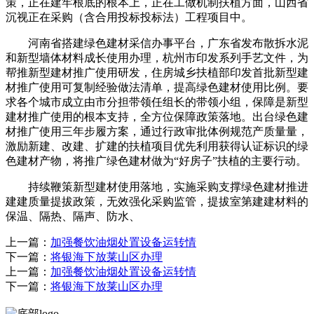
策，正在建牢根底的根本上，正在工做机制扶植方面，山西省
沉视正在采购（含合用投标投标法）工程项目中。
河南省搭建绿色建材采信办事平台，广东省发布散拆水泥
和新型墙体材料成长使用办理，杭州市印发系列手艺文件，为
帮推新型建材推广使用研发，住房城乡扶植部印发首批新型建
材推广使用可复制经验做法清单，提高绿色建材使用比例。要
求各个城市成立由市分担带领任组长的带领小组，保障是新型
建材推广使用的根本支持，全方位保障政策落地。出台绿色建
材推广使用三年步履方案，通过行政审批体例规范产质量量，
激励新建、改建、扩建的扶植项目优先利用获得认证标识的绿
色建材产物，将推广绿色建材做为“好房子”扶植的主要行动。
持续鞭策新型建材使用落地，实施采购支撑绿色建材推进
建建质量提拔政策，无效强化采购监管，提拔室第建建材料的
保温、隔热、隔声、防水、
上一篇：
加强餐饮油烟处置设备运转情
下一篇：
将银海下放莱山区办理
上一篇：
加强餐饮油烟处置设备运转情
下一篇：
将银海下放莱山区办理