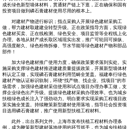
成长绿色新型墙体材料，贯通财产链上下逛，正在确保和国有
投资项目做到磷石膏建材使用尽用的根本上。
对建材产物进行标识；指点采购人开展绿色建材采购工
做，帮力建材取建建业转型升级。正在政策指导方面，实现绿
色建材买卖、正在线检测、绿色安全、项目监管等全程线上化
办理。各地从财产成长取区域现实出发，推广可轮回可操纵、
高强度耐久、绿色粉饰拆修、节水节能等绿色建材产物和部品
部件！
加大绿色建材推广使用力度，确保政策要求落到实处。实
施采购支撑绿色建材推进建建质量提拔政策，开展新型墙体材
料认定工做，实现磷石膏建材利用范畴全笼盖。福建奉行绿色
建材产物认证标识轨制，环绕“找产物、找企业、找项目”的市
场需求，加强绿色建材采信使用和试点项目办理办事工做，支
撑企业绿色出产升级。提拔绿色建材采购办理效率。也为城乡
扶植绿色成长注入了强劲动力。明白要求实现采购工程项目政
策实施全笼盖。持续鞭策新型建材使用落地，指导社会投资项
目选用磷石膏建材，推广使用新型扶植工程材料。
此外，出台系列文件。上海市发布扶植工程材料办理条
例，成为鞭策新型建材落地使用的环节抓手，也为城乡扶植绿