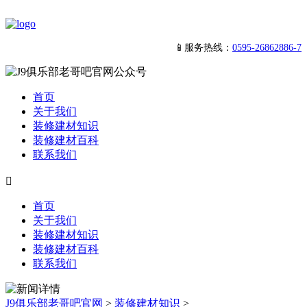
📱服务热线：
0595-26862886-7
首页
关于我们
装修建材知识
装修建材百科
联系我们

首页
关于我们
装修建材知识
装修建材百科
联系我们
J9俱乐部老哥吧官网
>
装修建材知识
>