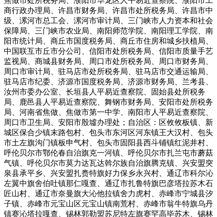
焦做市处所税务局、濮阳市华龙区人平易近查察院、濮阳市工
商行政办理局、许昌市财务局、许昌市处所税务局、许昌市中
级、漯河市总工会、漯河市审计局、三门峡市人力资本和社会
保障局、三门峡市农业局、南阳师范学院、南阳理工学院、南
阳市统计局、商丘市国度税务局、商丘市住房和城乡扶植局、
中国联互市丘市分公司、信阳市处所税务局、信阳市质量手艺
监视局、商城县财务局、周口市处所税务局、周口市财务局、
周口市审计局、驻马店市处所税务局、驻马店市交通运输局、
驻马店市纪委、济源市国度税务局、济源市财务局、兰考县、
汝州市委办公室、长垣县人平易近查察院、固始县处所税务
局、鹿邑县人平易近查察院、舞钢市财务局、安阳市处所税务
局、河南省焦做、焦做市第一中学、南阳市人平易近查察院、
周口市卫生局、安阳市殷墟办理处；自治区：区攸攸板镇、新
城区保合少镇末路包村、包头市东河区河东镇王大汉村、包头
市土左旗沟门镇板申气村、包头市固阳县西斗铺镇红泥井村、
呼伦贝尔市鄂伦春自治旗克一河镇、呼伦贝尔市扎兰屯市蘑菇
气镇、呼伦贝尔市莫力达瓦达斡尔族自治旗腾克镇、兴安盟突
泉县承平乡、兴安盟扎赉特旗好力保乡永兴村、通辽市科尔沁
左翼中旗舍伯吐镇那仁嘎查、通辽市扎鲁特旗巴彦塔拉苏木石
匠山村、通辽市奈曼旗大沁他拉镇舍力虎村、赤峰市宁城县汐
子镇、赤峰市元宝山区元宝山镇南荒村、赤峰市翁牛特旗乌丹
镇赛沁塔拉嘎查、锡林郭勒盟苏尼特左旗赛罕高毕苏木、锡林