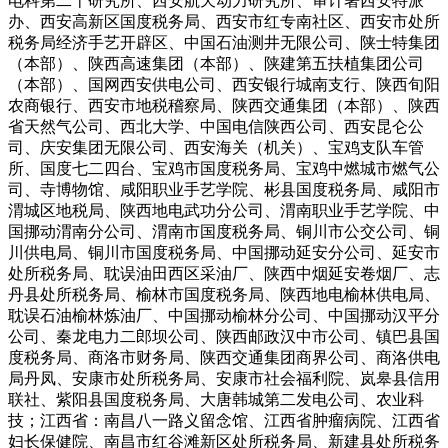
电科第二十研究所、西安航天动力研究所、审计署西安特派
办、西安高新区国度税务局、西安市红专南社区、西安市处所
税务局经济手艺开辟区、中国石油测井无限公司、陕士特集团
（本部）、陕西高速集团（本部）、陕建第五扶植集团公司
（本部）、国网西安供电公司、西安银行城南支行、陕西旬阳
农商银行、西安市地税稽察局、陕西交通集团（本部）、陕西
省天然气公司、西北大学、中国电信陕西公司、西安昆仑公
司、庆安集团无限公司、西安海关（机关）、宝鸡支队车管
所、国度七二四台、宝鸡市国度税务局、宝鸡中燃城市燃气公
司、寺博物馆、咸阳职业手艺学院、彬县国度税务局、咸阳市
渭城区地税局、陕西地电武功分公司、渭南职业手艺学院、中
国挪动渭南分公司、渭南市国度税务局、铜川市公交公司、铜
川供电局、铜川市国度税务局、中国挪动延安分公司、延安市
处所税务局、耽误油田西区采油厂、陕西中烟延安卷烟厂、志
丹县处所税务局、榆林市国度税务局、陕西地电榆林供电局、
耽误石油榆林炼油厂、中国挪动榆林分公司、中国挪动汉平分
公司、秦龙电力二郎坝公司、陕西邮政汉中市公司、镇巴县国
度税务局、商洛市财务局、陕西交通集团商界公司、商洛供电
局丹凤、安康市处所税务局、安康市社会福利院、岚皋县信用
联社、紫阳县国度税务局、大唐韩城第二发电公司、农业科
技；江西省：南昌八一路义留念馆、江西省肿瘤病院、江西省
妇长保健院、南昌市红谷滩新区处所税务局、新建县处所税务