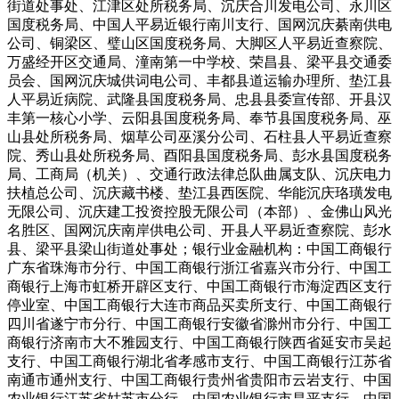
街道处事处、江津区处所税务局、沉庆合川发电公司、永川区
国度税务局、中国人平易近银行南川支行、国网沉庆綦南供电
公司、铜梁区、璧山区国度税务局、大脚区人平易近查察院、
万盛经开区交通局、潼南第一中学校、荣昌县、梁平县交通委
员会、国网沉庆城供词电公司、丰都县道运输办理所、垫江县
人平易近病院、武隆县国度税务局、忠县县委宣传部、开县汉
丰第一核心小学、云阳县国度税务局、奉节县国度税务局、巫
山县处所税务局、烟草公司巫溪分公司、石柱县人平易近查察
院、秀山县处所税务局、酉阳县国度税务局、彭水县国度税务
局、工商局（机关）、交通行政法律总队曲属支队、沉庆电力
扶植总公司、沉庆藏书楼、垫江县西医院、华能沉庆珞璜发电
无限公司、沉庆建工投资控股无限公司（本部）、金佛山风光
名胜区、国网沉庆南岸供电公司、开县人平易近查察院、彭水
县、梁平县梁山街道处事处；银行业金融机构：中国工商银行
广东省珠海市分行、中国工商银行浙江省嘉兴市分行、中国工
商银行上海市虹桥开辟区支行、中国工商银行市海淀西区支行
停业室、中国工商银行大连市商品买卖所支行、中国工商银行
四川省遂宁市分行、中国工商银行安徽省滁州市分行、中国工
商银行济南市大不雅园支行、中国工商银行陕西省延安市吴起
支行、中国工商银行湖北省孝感市支行、中国工商银行江苏省
南通市通州支行、中国工商银行贵州省贵阳市云岩支行、中国
农业银行江苏省姑苏市分行、中国农业银行市昌平支行、中国