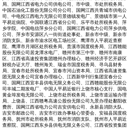
局、国网江西省电力公司供电公司、市中级、市处所税务局、
中国石油化工股份无限公司分公司、国网江西共青城市供电公
司、中电投江西电力无限公司景德镇发电厂、景德镇市第一人
平易近病院、中国联通江西省分公司、乐平市处所税务局、萍
乡学院、中国电信萍乡分公司、国网江西省电力公司萍乡供电
公司、萍乡市安源区八一街街道处事处、新余市中级、新余市
消防支队、新余市渝水区电工场社区、鹰潭市人平易近查察
院、鹰潭市月湖区处所税务局、贵溪市国度税务局、江西赣能
股份无限公司居龙潭水电厂、赣州市第三中学、赣州市南康
区、江西省高速投资集团赣州办理核心、赣州经济手艺开辟区
财税办证大厅、赣州海关、瑞金市国度税务局、寻乌县财务
局、宜春市处所税务局、宜春市河山资本局、江西省高速资集
团无限义务公司宜春办理核心、江西新华刊行集团宜春分公
司、国网江西宜丰县供电无限义务公司、江西赣能股份无限公
司丰城二期发电厂、中国人平易近银行上饶市核心支行、国电
黄金埠发电无限公司、上饶市处所税务局、上饶市道运输办理
局、上饶县、江西赣粤高速公股份无限公司九景办理处鄱阳收
费所、国网江西省电力公司吉安供电公司、永新县消防大队、
吉安市邮政公司、吉安市行政办事核心管委会、安福县国度税
务局、抚州市处所税务局、抚州市消防支队、抚州市人平易近
查察院、国网江西东乡县供电无限义务公司、江西省投资集团