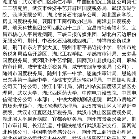
湖北省：武汉市硚口区崇仁小学、中国船舶沉工集团公司第七
二二研究所、武汉市经济手艺开辟区国度税务局、武汉东湖学
院、劲牌无限公司、湖北省黄石市烟草公司、湖北医药学院、
房县国度税务局、襄阳市工商行政办理局、南漳县国度税务
局、航天科技集团公司四院四十二所、宜昌市社会福利院、宜
昌市核心人平易近病院、三峡日报传媒集团、湖北白云边股份
无限公司、荆州、中石化石油机械四机厂、钟祥市处所税务
局、荆门市东方百货大厦、鄂州市新平易近街小学、鄂州市处
所税务局葛店开辟区、湖北工程学院、孝感市审计局、云梦县
国度税务局、黄冈职业手艺学院、国网英山县供电公司、麻城
市审计局、咸宁市处所税务局、咸宁市烟草专卖局（公司）、
随州市国度税务局、随州市第一中学、恩施州审计局、恩施州
巴东县第一高级中学、仙桃市交通运输办理局、中国挪动湖北
公司天门分公司、潜江市审计局、湖北神农架国度级天然区办
理局、武汉大学、湖北西医药大学、中南电力设想院、中国电
信湖北分公司（本部）、中铁大桥勘测设想院、武汉市房地产
市场办理核心、湖北省港航办理局、武汉市青山区人平易近查
察院、武汉市江夏区处所税务局、武汉市洪山区国度税务局、
湖北省人平易近病院、宜都会财务局、荆州市景象形象局、荆
门市审计局、长江航运、中国扶植银行武汉新洲支行、国网湖
北检修公司、中国电信孝感分公司、荆州市工商行政办理局、
湖北省邮政公司武汉市分公司、武汉市汉阳区江欣苑社区、襄