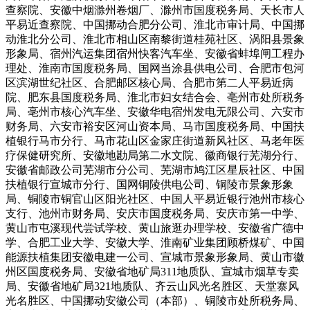
查察院、安徽中烟滁州卷烟厂、滁州市国度税务局、天长市人
平易近查察院、中国挪动合肥分公司、淮北市审计局、中国挪
动淮北分公司、淮北市相山区南黎街道桂苑社区、涡阳县景象
形象局、宿州汽运集团宿州快客汽车坐、安徽省蚌埠闸工程办
理处、淮南市国度税务局、国网当涂县供电公司、合肥市包河
区滨湖世纪社区、合肥邮区核心局、合肥市第二人平易近病
院、肥东县国度税务局、淮北市妇女结合会、亳州市处所税务
局、亳州市核心汽车坐、安徽华电宿州发电无限公司、六安市
财务局、六安市裕安区河山资本局、马市国度税务局、中国扶
植银行马市分行、马市花山区金家庄街道新风社区、马老年医
疗保健研究所、安徽地勘局第二水文院、徽商银行芜湖分行、
安徽省邮政公司芜湖市分公司、芜湖市鸠江区星辰社区、中国
扶植银行宣城市分行、国网铜陵供电公司、铜陵市景象形象
局、铜陵市铜官山区阳光社区、中国人平易近银行池州市核心
支行、池州市财务局、安庆市国度税务局、安庆市第一中学、
黄山市屯溪现代尝试学校、黄山旅逛办理学校、安徽省广德中
学、合肥工业大学、安徽大学、淮南矿业集团顾桥煤矿、中国
能源扶植集团安徽电建一公司、宣城市景象形象局、黄山市徽
州区国度税务局、安徽省地矿局311地质队、宣城市烟草专卖
局、安徽省地矿局321地质队、齐云山风光名胜区、天堂寨风
光名胜区、中国挪动安徽公司（本部）、铜陵市处所税务局、