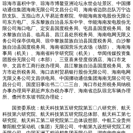
琼海市嘉积中学、琼海市博鳌亚洲论坛永世会址景区、中国挪
动通信集团海南无限公司文昌分公司、海南省边防总队万宁边
防支队、五指山市人平易近查察院、华能海南发电股份无限公
司东方电厂、乐东黎族自治县乐东中学、华能海南发电股份无
限公司海口电厂、定安县国度税务局、屯昌县国度税务局、陵
水黎族自治县、临高县、昌江县处所税务局、海南电网无限义
务公司保亭供电局、琼中黎族苗族自治县国度税务局、白沙黎
族自治县国度税务局、海南省国营乐光农场（场部）、海南海
事局（机关）、海南省科学研究院（机关）、华闻传媒投资集
团股份无限公司（本部）、三亚喜来登度假酒店、海口市龙
华、文昌市工商行政办理局、昌江黎族自治县国度税务局、东
方市处所税务局、海口农村贸易银行股份无限公司、海南电网
无限义务公司文昌供电局、中国挪动通信集团海南无限公司屯
昌分公司、国度旧事出书二〇二三台、海口市处所税务局纳税
办事办理局平易近声东办税办事厅、海南省总队琼北车辆办理
所、儋州市东坡书院办理处；
国资委系统：航天科技第五研究院第五〇八研究所、航天
科技第六研究院、航天科技第五研究院总体部、航天科工第七
研究院、航天科工第二研究院第二总体设想部、中航工业贵州
黎阳航空策动机（集团）无限公司、中船第九设想研究院工程
无限公司、中国五洲工程设想集团无限公司、湖南华南光电