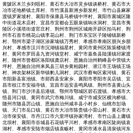
黄陂区木兰乡刘咀村、黄石市大冶市灵乡镇谈桥村、黄石市大
冶市还地桥镇土库村、市竹溪县新洲乡新发村、市竹山县麻家
渡镇罗家坡村、襄阳市保康县马桥镇中坪村、襄阳市襄城区隆
中街道花木店村、宜昌市宜都会五眼泉镇响水洞村、宜昌市夷
陵区小溪塔街道官庄村、荆州市荆州区城南开辟区拍马村、荆
州市石首市桃花山镇李花山村、荆门市东宝区子陵铺镇新桥
村、鄂州市梁子湖区涂家垴镇万秀村、孝感市孝南区朋兴乡朋
兴村、孝感市汉川市沉湖镇福星村、黄冈市黄州区陈策楼镇湾
村、黄冈市罗田县九资河镇堂村、咸宁市嘉鱼县陆溪镇邱家渡
村、随州市曾都区洛阳镇龚店村、恩施自治州鹤峰县中营镇大
坪村、恩施自治州来凤县三胡乡黄柏园村、潜江市王场镇王场
村、神农架林区新华镇豹儿洞村、武汉市蔡甸区索河镇、黄石
市阳新县富池镇、市郧西县安家乡、襄阳市枣阳市吴店镇、宜
昌市枝江市安福寺镇、宜昌市远安县鸣凤镇、荆州市县黄山头
镇、荆门市沙洋县后港镇、鄂州市鄂城区碧石渡镇、孝感市大
悟县河口镇、黄冈市武穴市梅川镇、咸宁市咸安区横沟桥镇、
随州市随县厉山镇、恩施自治州咸丰县小村乡、仙桃市彭场
镇、天门市岳口镇、黄石市大冶市陈贵镇小雷山村、黄石市大
冶市保安镇、市丹江口市六里坪镇孙家湾村、市竹山县上庸镇
北坝村、襄阳市谷城县石花镇平川村、孝感市孝南区陡岗镇袁
湖村、孝感市安陆市烟店镇袁畈村、黄冈市浠水县清泉镇河东