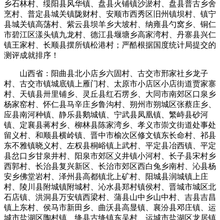
乡石林村、绥阳县风华镇、盘县火铺镇沙淤村、盘县普古乡舍
烹村、普定县城关镇陇财村、安顺市西秀区旧州镇坝村、镇宁
县城关镇高荡村、紫云县坝羊乡大坡村、纳雍县勺窝乡、铜仁
市碧江区漾头镇九龙村、德江县堰塘乡高家湾村、丹寨县兴仁
镇王家村、长顺县摆所镇松港村；严酷根据国度统计局提交的
测评成就排序！
山西省：阳曲县北小店乡六固村、古交市邢家社乡龙子
村、古交市镇城底镇上雁门村、太原市小店区小店街道贾家寨
村、天镇县卅里铺乡、灵丘县红石塄乡、大同市南郊区口泉乡
杨家窑村、怀仁县马辛庄乡鲁沟村、朔州市朔城区张蔡庄乡、
应县南河种镇、静乐县鹅城镇、宁武县凤凰镇、繁峙县砂河
镇、定襄县蒋村乡、柳林县陈家湾乡、孝义市崇文街道处事处
留义村、和顺县横岭镇、晋中市榆次区修文镇东长命村、祁县
东不雅镇晓义村、左权县桐峪镇上武村、平定县冶西镇、平定
县岔口乡甘泉井村、阳泉市郊区义井镇小河村、长子县宋村乡
西郭村、长治县复兴新区、长治市郊区西白兔乡南村、沁县杨
安乡佛堂岩村、泽州县高都镇北上矿村、阳城县润城镇上庄
村、陵川县附城镇附城村、沁水县郑村镇侯村、晋城市城区北
石店镇、洪洞县万安镇西梁村、蒲县山中乡山中村、吉县吉昌
镇上东村、侯马市新田乡、曲沃县高显镇、襄汾县邓庄镇、运
城市盐湖区陶村镇、绛县古绛镇东吴村、运城市盐湖区龙居镇