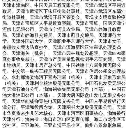
天津市津南区、中国天辰工程无限公司、天津市武清区平易近
政局、天津市武清区下朱庄街道处事处、天津市武清区东蒲洼
街道处事处、天津市武清开辟区管委会、宝坻收支境查验检疫
局、天津市宝坻区人平易近查察院、天津市宝坻、国网天津宁
河供电无限公司、天津市宁河县农业局、天津市静海县教育
局、天津市静海县交通局、天津市蓟县交通局、天津师范大
学、天津外国语大学、天津职业手艺师范大学、天津市女子、
南疆收支境边防查抄坐、天津市滨海新区汉沽审讯办理委员
会、天津海关（机关）、天津市园林规划设想院、天津8890家
庭办事收集核心、天津市产质量量监视检测手艺研究院、天津
市地动局、天津市房产总公司、中国铁建十八局集团无限公
司、中交第一航务工程局无限公司、天津市住房公积金办理核
心、水利部海委海河下逛办理局（机关）、天津市景象形象局
（机关）、天津利金粮油股份无限公司、中国石化发卖无限公
司天津石油分公司、渤海钢铁集团无限公司（本部）、中国石
油大港油田公司（本部）、天津大唐国际盘山发电无限义务公
司、天津华能杨柳青热电无限义务公司、中国人平易近银行天
津分行、平津和役留念馆、天津图书大厦股份无限公司、天津
市华夏将来少儿艺术核心、天津市河西区旧事核心、渤海银行
天津分行；海南省：海口市琼山区委宣传部、海口市龙华区玉
沙社区、三亚海关、三亚市清平乐小区、儋州市景象形象局、