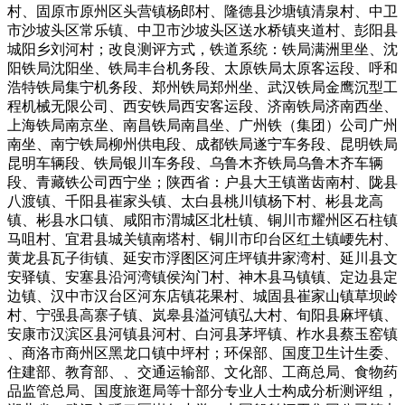
村、固原市原州区头营镇杨郎村、隆德县沙塘镇清泉村、中卫
市沙坡头区常乐镇、中卫市沙坡头区送水桥镇夹道村、彭阳县
城阳乡刘河村；改良测评方式，铁道系统：铁局满洲里坐、沈
阳铁局沈阳坐、铁局丰台机务段、太原铁局太原客运段、呼和
浩特铁局集宁机务段、郑州铁局郑州坐、武汉铁局金鹰沉型工
程机械无限公司、西安铁局西安客运段、济南铁局济南西坐、
上海铁局南京坐、南昌铁局南昌坐、广州铁（集团）公司广州
南坐、南宁铁局柳州供电段、成都铁局遂宁车务段、昆明铁局
昆明车辆段、铁局银川车务段、乌鲁木齐铁局乌鲁木齐车辆
段、青藏铁公司西宁坐；陕西省：户县大王镇凿齿南村、陇县
八渡镇、千阳县崔家头镇、太白县桃川镇杨下村、彬县龙高
镇、彬县水口镇、咸阳市渭城区北杜镇、铜川市耀州区石柱镇
马咀村、宜君县城关镇南塔村、铜川市印台区红土镇崾先村、
黄龙县瓦子街镇、延安市浮图区河庄坪镇井家湾村、延川县文
安驿镇、安塞县沿河湾镇侯沟门村、神木县马镇镇、定边县定
边镇、汉中市汉台区河东店镇花果村、城固县崔家山镇草坝岭
村、宁强县高寨子镇、岚皋县溢河镇弘大村、旬阳县麻坪镇、
安康市汉滨区县河镇县河村、白河县茅坪镇、柞水县蔡玉窑镇
、商洛市商州区黑龙口镇中坪村；环保部、国度卫生计生委、
住建部、教育部、、交通运输部、文化部、工商总局、食物药
品监管总局、国度旅逛局等十部分专业人士构成分析测评组，