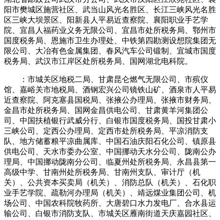
阳市樊城区施营社区、武当山风光名胜区、长江三峡风光名胜
区三峡大坝景区、阳新县人平易近查察院、襄阳职业手艺学
院、宜昌人福药业义务无限公司、宜昌市处所税务局、鄂州市
国度税务局、恩施市卫生办理处、中铁第四勘测设想院集团无
限公司、大冶有色金属集团、春风汽车公司锻制、宜城市国度
税务局、武汉市江岸区处所税务局、国网湖北电科院。
：市城关区地税二局、甘肃昆仑燃气无限公司、市殡仪
馆、嘉峪关市地税局、酒钢宏兴公司镜铁山矿、酒泉市人平易
近查察院、阿克塞县国税局、张掖公办理局、张掖市财务局、
金昌市处所税务局、国网金昌供电公司、甘肃黄羊河集团公
司、中国扶植银行武威分行、白银市国度税务局、国投甘肃小
三峡公司、定西公办理局、定西市处所税务局、平凉消防支
队、地方储蓄粮平凉曲属库、中国石油庆阳石化公司、镇原县
供电公司、天水市委办公室、中国挪动天水分公司、陇南公办
理局、中国挪动陇南分公司、临夏州处所税务局、永昌县第一
高级中学、甘南州处所税务局、甘南州支队、审计厅（机
关）、公共资本买卖局（机关）、消防总队（机关）、石化职
业手艺学院、疏勒河办理局（机关）、靖远煤业集团公司、机
场公司、中国农科院牧药所、大唐碧口水力发电厂、合水县运
输公司、白银市消防支队、市城关区雁南街道天庆嘉园社区、