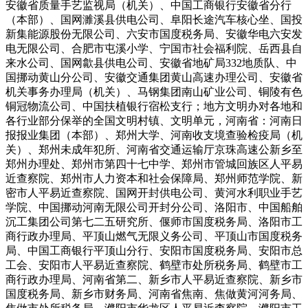
安徽省质量手艺监视局（机关）、中国工商银行安徽省分行
（本部）、国网濉溪县供电公司、阜阳长途汽车核心坐、国投
新集能源股份无限公司、六安市国度税务局、安徽华电六安发
电无限公司、合肥市屯溪小学、宁国市社会福利院、岳西县自
来水公司、国网歙县供电公司、安徽省地矿局332地质队、中
国挪动黄山分公司、安徽交通集团黄山高速办理公司、安徽省
机关事务办理局（机关）、马钢集团南山矿业公司、铜陵有色
铜冠物流公司、中国扶植银行宿松支行；地方文明办对各地和
各行业部分保举的全国文明村镇、文明单元，河南省：河南日
报报业集团（本部）、郑州大学、河南收支境查验检疫局（机
关）、郑州未成年犯所、河南省交通运输厅京珠高速公新乡至
郑州办理处、郑州市第四十七中学、郑州市管城回族区人平易
近查察院、郑州市人力资本和社会保障局、郑州师范学院、新
密市人平易近查察院、国网开封供电公司、黄河水利职业手艺
学院、中国挪动河南无限公司开封分公司、洛阳市、中国船舶
沉工集团公司第七二五研究所、偃师市国度税务局、洛阳市工
商行政办理局、平顶山燃气无限义务公司、平顶山市国度税务
局、中国工商银行平顶山分行、安阳市国度税务局、安阳市总
工会、安阳市人平易近查察院、鹤壁市处所税务局、鹤壁市工
商行政办理局、河南省第二、新乡市人平易近查察院、新乡市
国度税务局、新乡市财务局、河南省焦南、焦做黄河河务局、