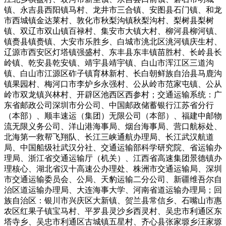
镇、永吉县西阳镇马村、龙井市三合镇、安图县石门镇、和龙
市西城镇金达莱村、敦化市秋梨沟镇秋梨沟村、梨树县梨树
镇、双辽市双山镇百禄村、集安市大镇大村、柳河县柳河镇、
镇赉县镇赉镇、大安市乐胜乡、白城市洮北区洮河镇庆生村、
辽源市西安区灯塔镇强盛村、东丰县东丰镇苗胜村、长岭县长
岭镇、乾安县乾安镇、靖宇县靖宇镇、白山市浑江区三道沟
镇、白山市江源区砟子镇育林新村、长白朝鲜族自治县马鹿沟
镇果园村、梅河口市李炉乡永强村、公从岭市范家屯镇、公从
岭市双龙镇兴林村、开辟区池西区西参村；交通运输系统：广
东省邮政公司深圳市分公司、中国邮政储蓄银行江苏省分行
（本部）、顺丰速运（集团）无限公司（本部）、福建中邮物
流无限义务公司、洋山港海事局、烟台海事局、营口航标处、
北海第一救帮飞翔队、长江三峡通航办理局、长江武汉航道
局、中国船级社武汉分社、交通运输部科学研究院、省运输办
理局、浙江省交通运输厅（机关）、江西省高速集团景德镇办
理核心、湖北省汉十高速公办理处、株洲市交通运输局、深圳
市交通运输委员会、公局、天豹运输二分公司、新疆维吾尔自
治区道运输办理局、大连海事大学、河南省道运输办理局；回
族自治区：银川市兴庆区大新镇、贺兰县常信乡、石嘴山市惠
农区红果子镇宝马村、平罗县灵沙乡西灵村、吴忠市利通区东
塔寺乡、吴忠市利通区古城镇五星村、齐心县张家塬乡汪家塬