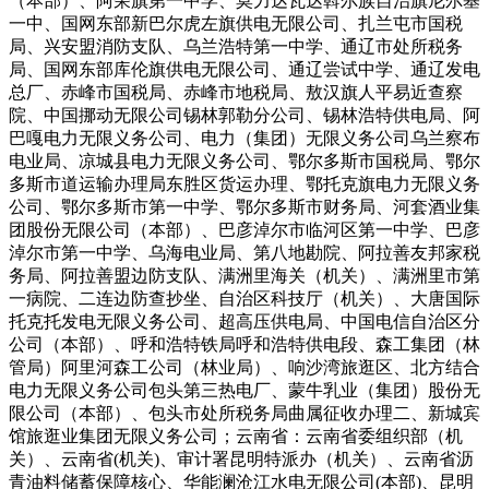
（本部）、阿荣旗第一中学、莫力达瓦达斡尔族自治旗尼尔基
一中、国网东部新巴尔虎左旗供电无限公司、扎兰屯市国税
局、兴安盟消防支队、乌兰浩特第一中学、通辽市处所税务
局、国网东部库伦旗供电无限公司、通辽尝试中学、通辽发电
总厂、赤峰市国税局、赤峰市地税局、敖汉旗人平易近查察
院、中国挪动无限公司锡林郭勒分公司、锡林浩特供电局、阿
巴嘎电力无限义务公司、电力（集团）无限义务公司乌兰察布
电业局、凉城县电力无限义务公司、鄂尔多斯市国税局、鄂尔
多斯市道运输办理局东胜区货运办理、鄂托克旗电力无限义务
公司、鄂尔多斯市第一中学、鄂尔多斯市财务局、河套酒业集
团股份无限公司（本部）、巴彦淖尔市临河区第一中学、巴彦
淖尔市第一中学、乌海电业局、第八地勘院、阿拉善友邦家税
务局、阿拉善盟边防支队、满洲里海关（机关）、满洲里市第
一病院、二连边防查抄坐、自治区科技厅（机关）、大唐国际
托克托发电无限义务公司、超高压供电局、中国电信自治区分
公司（本部）、呼和浩特铁局呼和浩特供电段、森工集团（林
管局）阿里河森工公司（林业局）、响沙湾旅逛区、北方结合
电力无限义务公司包头第三热电厂、蒙牛乳业（集团）股份无
限公司（本部）、包头市处所税务局曲属征收办理二、新城宾
馆旅逛业集团无限义务公司；云南省：云南省委组织部（机
关）、云南省(机关)、审计署昆明特派办（机关）、云南省沥
青油料储蓄保障核心、华能澜沧江水电无限公司(本部)、昆明