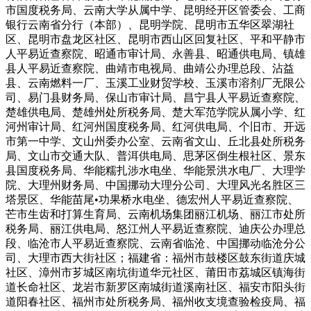
市国度税务局、云南大学从属中学、昆明经开区管委会、工商
银行云南省分行（本部）、昆明学院、昆明市五华区翠湖社
区、昆明市盘龙区社区、昆明市西山区回复社区、平和平静市
人平易近查察院、昭通市审计局、永善县、昭通供电局、镇雄
县人平易近查察院、曲靖市电视局、曲靖公办理总段、沾益
县、云南燃料一厂、玉溪工业财贸学校、玉溪市溶剂厂无限公
司、易门县财务局、保山市审计局、昌宁县人平易近查察院、
楚雄供电局、楚雄州处所税务局、楚大军范学院从属小学、红
河州审计局、红河州国度税务局、红河供电局、个旧市、开远
市第一中学、文山州委办公室、云南省文山、丘北县处所税务
局、文山市交通大队、普洱供电局、思茅区倒生根社区、景东
县国度税务局、华能糯扎涉水电坐、华能景洪水电厂、大理学
院、大理州财务局、中国挪动大理分公司、大理风光名胜区三
塔景区、华能苗尾•功果桥水电坐、德宏州人平易近查察院、
芒市生齿和打算生育局、云南机场集团丽江机场、丽江市处所
税务局、丽江供电局、怒江州人平易近查察院、迪庆公办理总
段、临沧市人平易近查察院、云南省临沧、中国挪动临沧分公
司、大理市西大街社区；福建省：福州市鼓楼区鼓东街道庆城
社区、漳州市芗城区南坑街道华元社区、莆田市荔城区镇海街
道长命社区、龙岩市新罗区南城街道溪南社区、福安市阳头街
道阳春社区、福州市处所税务局、福州收支境查验检疫局、福