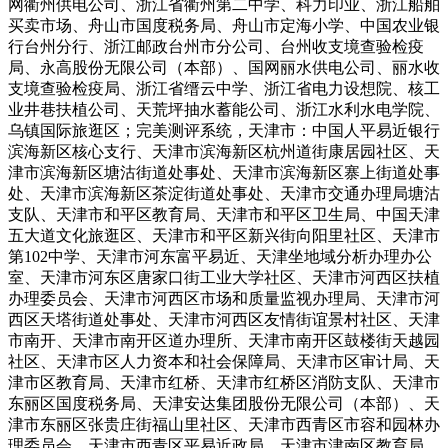
网衢州供电公司、浙江省衢州第二中学、科力印业、浙江船舶
买卖市场、舟山市国度税务局、舟山市定海小学、中国农业银
行台州分行、浙江邮政台州市分公司、台州收支境查验检疫
局、永高股份无限公司（本部）、国网丽水供电公司、丽水收
支境查验检疫局、浙江省缙云中学、浙江省电力设想院、核工
业井巷扶植公司、天荒坪抽水蓄能公司、浙江水利水电学院、
乌镇国际旅逛区；完美测评系统，天津市：中国人平易近银行
滨海新区核心支行、天津市滨海新区杭州道街康居园社区、天
津市滨海新区塘沽街道处事处、天津市滨海新区寨上街道处事
处、天津市滨海新区茶淀街道处事处、天津市交通办理局塘沽
支队、天津市和平区教育局、天津市和平区卫生局、中国天津
五大道文化旅逛区、天津市和平区新兴街向阳里社区、天津市
第102中学、天津市河东富平易近、天津坐地域分析办理办公
室、天津市河东区唐家口街工业大学社区、天津市河西区扶植
办理委员会、天津市河西区市场和质量监视办理局、天津市河
西区天塔街道处事处、天津市河西区友情街谊景村社区、天津
市南开、天津市南开区道办理所、天津市南开区鼓楼街天越园
社区、天津市区人力资本和社会保障局、天津市区审计局、天
津市区教育局、天津市红桥、天津市红桥区消防支队、天津市
东丽区国度税务局、天津安达集团股份无限公司（本部）、天
津市东丽区张贵庄街福山里社区、天津市西青区市容和园林办
理委员会、天津市西青区平易近政局、天津市津南区教育局、