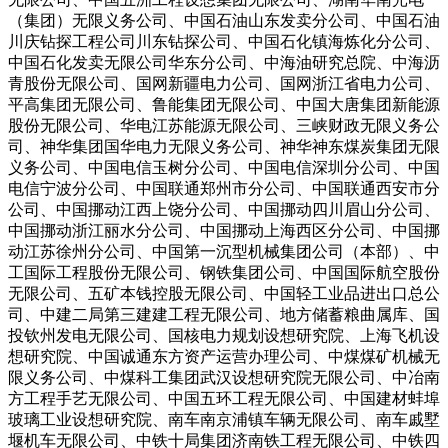
（集团）无限义务公司、中国石油山东发卖分公司、中国石油
川庆钻探工程公司川东钻探公司、中国石化镇海炼化分公司、
中国石化发卖无限公司华东分公司、中海油研究总院、中海沥
青股份无限公司、国网新疆电力公司、国网浙江省电力公司、
平高集团无限公司、鲁能集团无限公司、中国大唐集团新能源
股份无限公司、华电江苏能源无限公司、三峡财政无限义务公
司、神华集团国华电力无限义务公司、神华神东煤炭集团无限
义务公司、中国电信玉树分公司、中国电信深圳分公司、中国
电信宁波分公司、中国联通郑州市分公司、中国联通西安市分
公司、中国挪动江西上饶分公司、中国挪动四川眉山分公司、
中国挪动浙江丽水分公司、中国挪动上海西区分公司、中国挪
动江苏徐州分公司、中国第一沉型机械集团公司（本部）、中
工国际工程股份无限公司、钢铁集团公司、中国国际航空股份
无限公司、五矿本钱控股无限公司、中国轻工业品进出口总公
司、中建二局第三建建工程无限公司、地方储蓄粮曲属库、国
投钦州发电无限公司、国核电力规划设想研究院、上海飞机设
想研究院、中国诚通东方资产运营办理公司、中煤煤矿机械无
限义务公司、中煤科工集团武汉设想研究院无限公司、中冶南
方工程手艺无限公司、中国五环工程无限公司、中国建材蚌埠
玻璃工业设想研究院、南车南京浦镇车辆无限公司、南车戚墅
堰机车无限公司、中铁十局集团济南铁工程无限公司、中铁四