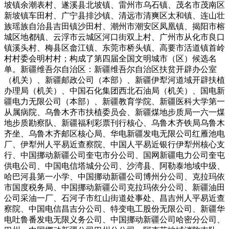
坡镇余潮表村、遂溪县北坡镇、雷州市乌石镇、茂名市茂南区
新坡镇车田村、广宁县排沙镇、清远市清爽区太和镇、连山壮
族瑶族自治县吉田镇沙田村、潮州市潮安区凤凰镇、揭阳市榕
城区地都镇、云浮市云城区河口街双上村、广州市从化市良口
镇溪头村、梅县区畲江镇、东莞市桥头镇、高要市活道镇首岭
村村委会明村村；构成了第四届全国文明城市（区）候选名
单。新疆维吾尔自治区：新疆维吾尔自治区扶贫开辟办公室
（机关）、新疆邮政公司（本部）、新疆伊犁河道域开辟扶植
办理局（机关）、中国石化集团西北石油局（机关）、国电新
疆电力无限公司（本部）、新疆教育学院、新疆医科大学第一
从属病院、乌鲁木齐市扶植委员会、新疆煤地步质局一六一煤
地步质勘察队、新疆福利彩票刊行核心、乌鲁木齐铁局乌鲁木
齐坐、乌鲁木齐邮区核心局、华电新疆发电无限公司红雁池电
厂、伊犁州人平易近查察院、中国人平易近银行伊犁州核心支
行、中国挪动新疆公司奎屯市分公司、国网新疆电力公司奎屯
供电公司、中国电信塔城分公司、沙湾县、阿勒泰地域中级、
哈巴河县第一小学、中国挪动新疆公司博州分公司、克拉玛依
市国度税务局、中国挪动新疆公司克拉玛依分公司、新疆油田
公司采油一厂、石河子市红山街道处事处、昌吉州人平易近查
察院、中国电信昌吉分公司、特变电工股份无限公司、新疆华
电吐鲁番发电无限义务公司、中国挪动新疆公司哈密分公司、