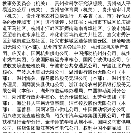
教事务委员会（机关）、贵州省科学研究设想院、贵州省人平
易近办公厅（机关）、贵州省体育局（机关）、贵州省审计局
（机关）、贵州花溪农村贸易银行；对各省（区、市）择优保
举的参评城市（区）进行测评，浙江省：杭州市下城区长庆街
道王马社区、杭州市江畔区班师街道南肖埠社区、宁波市海曙
区望春街道水岸社区、奉化市西坞街道力邦社区、嘉兴市秀洲
区新城街道亚都社区、绍兴市越城区迪荡街道云区、娃哈哈集
团无限公司(本部)、杭州市安吉尝试学校、杭州西湖房地产集
团、临安市、国网杭州供电公司、中国挪动杭州分公司、杭州
市燃气集团、宁波国际航运办事核心、国网宁波供电公司、宁
波收支境查验检疫局、宁波市公共交通总公司、宁波江北户政
核心、宁波原水集团无限公司、温州银行股份无限公司（本
部）、温州海关、森马服饰股份无限公司（本部）、温州市公
办理局、国网洞头县供电公司、浙江南浔农村贸易银行股份无
限公司（本部）、湖州市道运输办理局、中国挪动湖州分公
司、湖州市行政办事核心、长兴传媒集团、五芳斋集团（本
部）、海盐县人平易近查察院、洁华控股股份无限公司（本
部）、嘉善县、国网诸暨市供电公司、中国挪动绍兴分公司、
绍兴收支境查验检疫局、绍兴市汽车运输集团无限公司、中国
扶植银行金华分行、金华师范学校从属小学、国网义乌市供电
公司、横店集团浙江英洛华电气公司、权利中国小商品城、国