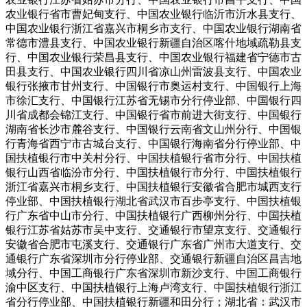
农业银行省市曹妃甸支行、中国农业银行临沂市沂水县支行、
中国农业银行浙江省嘉兴市桐乡市支行、中国农业银行湖南省
常德市澧县支行、中国农业银行新疆自治区喀什地域疏勒县支
行、中国农业银行荣昌县支行、中国农业银行福建省宁德市古
田县支行、中国农业银行四川省凉山州雷波县支行、中国农业
银行张掖市甘州支行、中国银行市奥运村支行、中国银行上海
市徐汇支行、中国银行江苏省无锡市分行停业部、中国银行四
川省成都会锦江支行、中国银行省市前进大街支行、中国银行
湖南省长沙市麓谷支行、中国银行云南省文山州分行、中国银
行青海省西宁市古城台支行、中国银行海南省分行停业部、中
国扶植银行市中关村分行、中国扶植银行省市分行、中国扶植
银行山西省临汾市分行、中国扶植银行市分行、中国扶植银行
浙江省嘉兴市桐乡支行、中国扶植银行安徽省合肥市城西支行
停业部、中国扶植银行湖北省武汉市百步亭支行、中国扶植银
行广东省中山市分行、中国扶植银行广西柳州分行、中国扶植
银行江苏省姑苏市吴中支行、交通银行市望京支行、交通银行
安徽省合肥市屯溪支行、交通银行广东省广州市大道支行、交
通银行广东省深圳市分行停业部、交通银行新疆自治区昌吉地
域分行、中国工商银行广东省深圳市新沙支行、中国工商银行
渝中区支行、中国扶植银行上海卢湾支行、中国扶植银行浙江
省分行停业部、中国扶植银行新疆和田分行；湖北省：武汉市