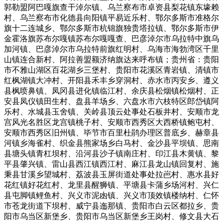
郭勒盟阿巴嘎旗查干淖尔镇、乌兰察布市卓资县梨花镇东壕赖
村、乌兰察布市化德县向阳镇平易近乐村、鄂尔多斯市准格尔
旗十二连城乡、鄂尔多斯市杭锦旗独贵塔拉镇、鄂尔多斯市伊
金霍洛旗苏布尔嘎镇苏布尔嘎嘎查、巴彦淖尔市乌拉特中旗乌
加河镇、巴彦淖尔市乌拉特前旗红明村、乌海市海勃湾区千里
山镇连合新村、阿拉善盟额济纳旗达来呼布镇；贵州省：贵阳
市不雅山湖区百花湖乡三堡村、贵阳市花溪区青岩镇、清镇市
红枫湖镇大冲村、开阳县禾丰乡穿洞村、赤水市丙安乡、遵义
县枫喷鼻镇、凤冈县进化镇临江村、余庆县松烟镇松烟村、正
安县凤仪镇田生村、盘县羊场乡、六盘水市六枝特区郎岱镇阿
乐村、水城县玉舍镇、关岭县顶云处事处石板井村、安顺市龙
宫风光名胜区龙宫镇桃子村、安顺市西秀区大西桥镇鲍屯村、
安顺市西秀区旧州镇、毕节市百里杜鹃办理区普底乡、赫章县
河镇乡海雀村、织金县熊家场乡白马村、金沙县平坝镇、思南
县塘头镇青杠坝村、沿河县沙子镇南庄村、印江县木黄镇、黎
平县肇兴镇、雷山县西江镇西江村、麻江县龙山镇回复村、施
秉县甘溪乡望城村、荔波县玉屏街道处事处拉岜村、惠水县好
花红镇好花红村、龙里县醒狮镇、平塘县卡蒲乡场河村、兴仁
县屯脚镇鲤鱼村、兴义市泥凼镇、兴义市顶效镇楼纳村、仁怀
市苍龙街道下坝村、威宁县迤那镇、贵阳市白云区都拉乡、贵
阳市乌当区新堡乡、贵阳市乌当区新堡乡王岗村、修文县大石