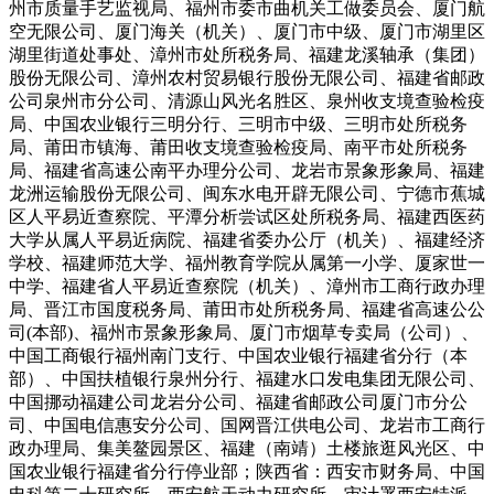
州市质量手艺监视局、福州市委市曲机关工做委员会、厦门航
空无限公司、厦门海关（机关）、厦门市中级、厦门市湖里区
湖里街道处事处、漳州市处所税务局、福建龙溪轴承（集团）
股份无限公司、漳州农村贸易银行股份无限公司、福建省邮政
公司泉州市分公司、清源山风光名胜区、泉州收支境查验检疫
局、中国农业银行三明分行、三明市中级、三明市处所税务
局、莆田市镇海、莆田收支境查验检疫局、南平市处所税务
局、福建省高速公南平办理分公司、龙岩市景象形象局、福建
龙洲运输股份无限公司、闽东水电开辟无限公司、宁德市蕉城
区人平易近查察院、平潭分析尝试区处所税务局、福建西医药
大学从属人平易近病院、福建省委办公厅（机关）、福建经济
学校、福建师范大学、福州教育学院从属第一小学、厦家世一
中学、福建省人平易近查察院（机关）、漳州市工商行政办理
局、晋江市国度税务局、莆田市处所税务局、福建省高速公公
司(本部)、福州市景象形象局、厦门市烟草专卖局（公司）、
中国工商银行福州南门支行、中国农业银行福建省分行（本
部）、中国扶植银行泉州分行、福建水口发电集团无限公司、
中国挪动福建公司龙岩分公司、福建省邮政公司厦门市分公
司、中国电信惠安分公司、国网晋江供电公司、龙岩市工商行
政办理局、集美鳌园景区、福建（南靖）土楼旅逛风光区、中
国农业银行福建省分行停业部；陕西省：西安市财务局、中国