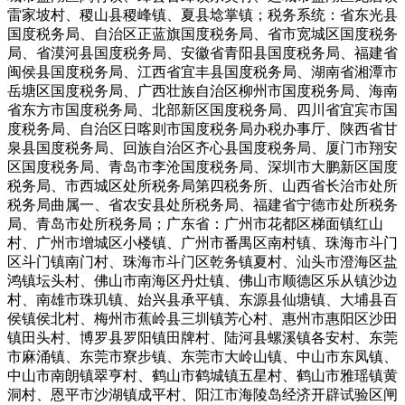
雷家坡村、稷山县稷峰镇、夏县埝掌镇；税务系统：省东光县
国度税务局、自治区正蓝旗国度税务局、省市宽城区国度税务
局、省漠河县国度税务局、安徽省青阳县国度税务局、福建省
闽侯县国度税务局、江西省宜丰县国度税务局、湖南省湘潭市
岳塘区国度税务局、广西壮族自治区柳州市国度税务局、海南
省东方市国度税务局、北部新区国度税务局、四川省宜宾市国
度税务局、自治区日喀则市国度税务局办税办事厅、陕西省甘
泉县国度税务局、回族自治区齐心县国度税务局、厦门市翔安
区国度税务局、青岛市李沧国度税务局、深圳市大鹏新区国度
税务局、市西城区处所税务局第四税务所、山西省长治市处所
税务局曲属一、省农安县处所税务局、福建省宁德市处所税务
局、青岛市处所税务局；广东省：广州市花都区梯面镇红山
村、广州市增城区小楼镇、广州市番禺区南村镇、珠海市斗门
区斗门镇南门村、珠海市斗门区乾务镇夏村、汕头市澄海区盐
鸿镇坛头村、佛山市南海区丹灶镇、佛山市顺德区乐从镇沙边
村、南雄市珠玑镇、始兴县承平镇、东源县仙塘镇、大埔县百
侯镇侯北村、梅州市蕉岭县三圳镇芳心村、惠州市惠阳区沙田
镇田头村、博罗县罗阳镇田牌村、陆河县螺溪镇各安村、东莞
市麻涌镇、东莞市寮步镇、东莞市大岭山镇、中山市东凤镇、
中山市南朗镇翠亨村、鹤山市鹤城镇五星村、鹤山市雅瑶镇黄
洞村、恩平市沙湖镇成平村、阳江市海陵岛经济开辟试验区闸