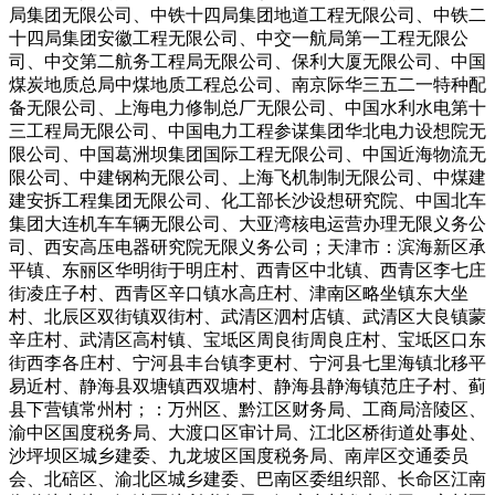
局集团无限公司、中铁十四局集团地道工程无限公司、中铁二
十四局集团安徽工程无限公司、中交一航局第一工程无限公
司、中交第二航务工程局无限公司、保利大厦无限公司、中国
煤炭地质总局中煤地质工程总公司、南京际华三五二一特种配
备无限公司、上海电力修制总厂无限公司、中国水利水电第十
三工程局无限公司、中国电力工程参谋集团华北电力设想院无
限公司、中国葛洲坝集团国际工程无限公司、中国近海物流无
限公司、中建钢构无限公司、上海飞机制制无限公司、中煤建
建安拆工程集团无限公司、化工部长沙设想研究院、中国北车
集团大连机车车辆无限公司、大亚湾核电运营办理无限义务公
司、西安高压电器研究院无限义务公司；天津市：滨海新区承
平镇、东丽区华明街于明庄村、西青区中北镇、西青区李七庄
街凌庄子村、西青区辛口镇水高庄村、津南区略坐镇东大坐
村、北辰区双街镇双街村、武清区泗村店镇、武清区大良镇蒙
辛庄村、武清区高村镇、宝坻区周良街周良庄村、宝坻区口东
街西李各庄村、宁河县丰台镇李更村、宁河县七里海镇北移平
易近村、静海县双塘镇西双塘村、静海县静海镇范庄子村、蓟
县下营镇常州村；：万州区、黔江区财务局、工商局涪陵区、
渝中区国度税务局、大渡口区审计局、江北区桥街道处事处、
沙坪坝区城乡建委、九龙坡区国度税务局、南岸区交通委员
会、北碚区、渝北区城乡建委、巴南区委组织部、长命区江南