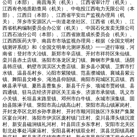
公司（本部）、南昌海关（机关）、江西省审计厅（机关）、
江西有色地质勘查局（机关）、中电投江西电力无限公司（本
部）、江西日（本部）、江西省平安出产监视办理局（机
关）、萍乡市安源区八一街道老坐社区、江西省（机关）、江
西省机构编制委员会办公室（机关）、中国石化发卖无限公司
江西石油分公司（本部）、江西省旅逛成长委员会（机关）、
江西西医药大学、南昌市市场监视办理局；根据《全国文明村
镇测评系统》和《全国文明单元测评系统》一一进行审核，河
南省：登封市大冶镇、新郑市辛店镇、开封市祥符区朱仙镇、
栾川县赤土店镇、洛阳市洛龙区龙门镇、舞钢市尹集镇、汤阴
县韩庄镇、鹤壁市淇滨区大赉店镇、新乡县小冀镇、卫辉市打
水镇、温县岳村乡、沁阳市紫陵镇、范县濮城镇、襄城县紫云
镇、舞阳县文峰乡、渑池县仰韶镇、南阳市宛城区瓦店镇、西
峡县承平镇、夏邑县曹集乡、新县千斤乡、项城市贾岭镇、县
四通镇、驻马店经济开辟区关王庙乡、济源市承留镇、巩义市
小关镇、长垣县末路里镇、邓州市白牛镇、永城市演集镇、固
始县陈淋子镇、荥阳市高山镇高山村、荥阳市高山镇冢岗村、
开封龙亭区北郊乡孙李唐村、开封市顺河回族区汴东财产集聚
区宴台河村、洛阳市伊滨区庞村镇门庄村、栾川县潭头镇沉渡
村、新安县磁涧镇礼河村、叶县田庄乡东李村、安阳市北关区
彰北处事处冯家庙村、安阳县蒋村镇双全村、淇县北阳镇高楼