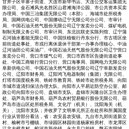
甘井子区辛寨子街道、大连市新华书店、大连公交客运集团无
限公司、金石滩风光名胜区山君滩海洋公园、市公共资本买卖
办理局、中国三冶集团无限公司（本部）、海城市处所税务
局、国网供电公司、中国挪动辽宁无限公司分公司、市审计
局、中国石油天然气股份无限公司辽宁发卖分公司、煤矿电机
制制无限义务公司、市审计局、东北抗联史实陈列馆、辽宁蒲
石河抽水蓄能无限公司、中国扶植银行丹东分行、市古塔区坐
前街道处事处、市戎行离休退休干部第一办事办理核心、中油
辽河油田公司采油厂、中国石油天然气股份无限公司辽宁营口
发卖分公司、营口市煤气公司、营口市西市区告捷街道处事
处、中国工商银行营口分行、营口海事局、国网电力无限公司
阜新供电公司、中国石油天然气股份无限公司辽宁阜新发卖分
公司、辽阳市财务局、辽阳鸿飞电器制制（集团）无限公司、
灯塔市国度税务局、铁岭市教育局、铁岭市处所税务局、向阳
市城市道清扫保洁办理大队、向阳市人平易近防空办公室、邮
政公司向阳市分公司、盘锦市支队、盘锦市兴隆台区卫生办理
处、葫芦岛市财务局、葫芦岛农村贸易银行股份无限公司、葫
芦岛市连山区处所税务局、文化厅（机关）、沈阳海关（机
关）、沈阳市支队；并收罗了文明单元所正在处所和所属国度
行业从管部分看法，省：农安县农安镇、九台市九郊街道新立
村、榆树市弓棚镇、市绿园区林园街道杨家粉房村、市龙潭区
江北乡棋盘村、蛟河市新坐镇、永吉县口前镇、磐石市明城