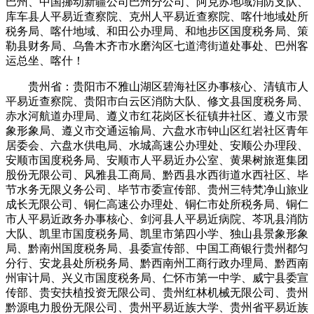
巴州、中国挪动新疆公司巴州分公司、阿克苏地域消防支队、
库车县人平易近查察院、克州人平易近查察院、喀什地域处所
税务局、喀什地域、和田公办理局、和地步区国度税务局、策
勒县财务局、乌鲁木齐市水磨沟区七道湾街道处事处、巴州客
运总坐、喀什！
贵州省：贵阳市不雅山湖区碧海社区办事核心、清镇市人
平易近查察院、贵阳市白云区消防大队、修文县国度税务局、
赤水河航道办理局、遵义市红花岗区长征镇井社区、遵义市景
象形象局、遵义市交通运输局、六盘水市钟山区红岩社区青年
居委会、六盘水供电局、水城高速公办理处、安顺公办理段、
安顺市国度税务局、安顺市人平易近办公室、黄果树旅逛集团
股份无限公司、风雅县工商局、黔西县水西街道水西社区、毕
节水务无限义务公司、毕节市委宣传部、贵州三特梵净山旅业
成长无限公司、铜仁高速公办理处、铜仁市处所税务局、铜仁
市人平易近政务办事核心、剑河县人平易近病院、芩巩县消防
大队、凯里市国度税务局、凯里市第四小学、独山县景象形象
局、黔南州国度税务局、县委宣传部、中国工商银行贵州都匀
分行、安龙县处所税务局、黔西南州工商行政办理局、黔西南
州审计局、兴义市国度税务局、仁怀市第一中学、威宁县委宣
传部、贵安扶植投资无限公司、贵州红林机械无限公司、贵州
黔源电力股份无限公司、贵州平易近族大学、贵州省平易近族