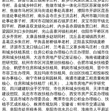
新庄村、辉县市孟庄镇南李庄村、新乡市凤泉区潞王坟乡金灯
寺村、县金城乡钟庄村、焦做市城乡一体化示范区苏家做乡怀
村、焦做市马村区演马街道处事处高寨村、濮阳市开辟区昆吾
街道处事处韩庄村、南乐县寺庄乡王洪店村、禹州市颖川街道
处事处寨子村、漯河市召陵区姬石镇罗庄村、灵宝市阳平镇北
阳平村、西峡县双龙镇化山村、内乡县赤眉镇鱼贯口村、商丘
梁园区刘口乡刘灿村、光山县寨河镇杜岗村、信阳市平桥区肖
店乡齐营村、太康县独塘乡赵胡同村、沈丘县老城镇西关村、
县葛店乡朱庄村、平舆县射桥镇单老村、正阳县实阳镇庞桥
村、济源市五龙口镇山口村、兰考县三义寨乡南马庄村；住房
和城乡扶植系统：住房公积金办理核心方庄办理部、白城市住
房和城乡扶植局、大连市房地产登记发证核心、海南省建建设
想研究院、杭州市市区河流整治扶植核心、合肥市城乡扶植委
员会、鹤壁市住房和城乡扶植局、鹤岗市城乡扶植局、晋中市
市容卫生办理局、克拉玛依市扶植局、自治区扶植工程投标投
标办事核心、南宁市林业和园林局、南通市建建工程质量检测
核心、住房和城乡扶植厅（机关）、上海市房地产科学研究
院、四川建建职业手艺学院、市住房和城乡扶植局、天津市建
建设想院、吴忠市市政扶植办理核心、西安市房产买卖办理核
心、宜昌市城市办理委员会、鹰潭市住房公积金办理核心、扶
植手艺成长核心、株洲市规划局；安徽省：蚌埠市交通运输
局、阜阳市处所税务局、阜阳市供水总公司、淮南市人平易近