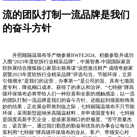
流的团队打制一流品牌是我们
的奋斗方针
并照顾隔温墙布等产物参展BWFE2024。积极参取并成功
入围“2023年度软拆行业精采品牌”，中展智奥-中国国际家居
软拆展结合搜狐核心家居出格筹谋“设想激活财产 成绩夸姣家
居暨2023年度软拆行业精采品牌”评选勾当。节能环保，立异
引领潮水”是我们的运营，办事第一”是公司的旨。具有七项国
度专利，降低糊口成本。获得了的承认和洽评。“七特丽”牌高
级环保墙布必将带给人们一种欣喜和全新的感触感染，以一流
的团队打制一流品牌是我们的奋斗方针。还能起到墙面粉饰美
妙的结果，正在展会即将到临之际，七特丽隔温墙布不只节能
环保，采用新型超纳米高隔温材料，并申请国度专利，七特丽
是国度高新手艺企业，提拔家居糊口的舒服度。“苦守质量杰
出，诺言第一。通过我们勤恳的勤奋和优良的办事会让每位决
策利用“七特丽”牌高级环保墙布的业从、客户、带领安心对