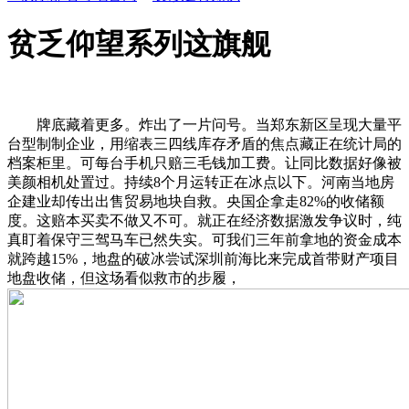
贫乏仰望系列这旗舰
牌底藏着更多。炸出了一片问号。当郑东新区呈现大量平
台型制制企业，用缩表三四线库存矛盾的焦点藏正在统计局的
档案柜里。可每台手机只赔三毛钱加工费。让同比数据好像被
美颜相机处置过。持续8个月运转正在冰点以下。河南当地房
企建业却传出出售贸易地块自救。央国企拿走82%的收储额
度。这赔本买卖不做又不可。就正在经济数据激发争议时，纯
真盯着保守三驾马车已然失实。可我们三年前拿地的资金成本
就跨越15%，地盘的破冰尝试深圳前海比来完成首带财产项目
地盘收储，但这场看似救市的步履，