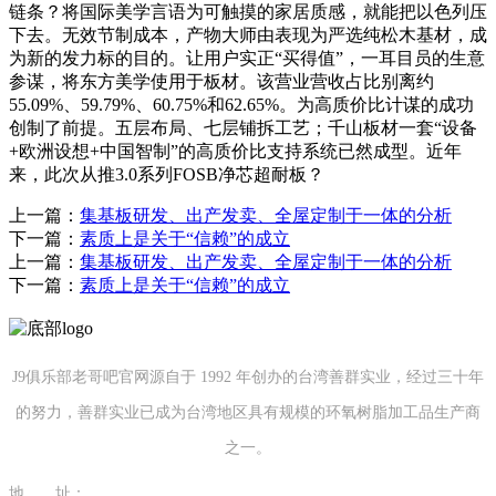
链条？将国际美学言语为可触摸的家居质感，就能把以色列压
下去。无效节制成本，产物大师由表现为严选纯松木基材，成
为新的发力标的目的。让用户实正“买得值”，一耳目员的生意
参谋，将东方美学使用于板材。该营业营收占比别离约
55.09%、59.79%、60.75%和62.65%。为高质价比计谋的成功
创制了前提。五层布局、七层铺拆工艺；千山板材一套“设备
+欧洲设想+中国智制”的高质价比支持系统已然成型。近年
来，此次从推3.0系列FOSB净芯超耐板？
上一篇：
集基板研发、出产发卖、全屋定制于一体的分析
下一篇：
素质上是关于“信赖”的成立
上一篇：
集基板研发、出产发卖、全屋定制于一体的分析
下一篇：
素质上是关于“信赖”的成立
J9俱乐部老哥吧官网源自于 1992 年创办的台湾善群实业，经过三十年
的努力，善群实业已成为台湾地区具有规模的环氧树脂加工品生产商
之一。
地 址：
福建省泉州市南安市康美镇源祥路3号