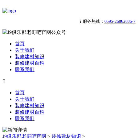
📱服务热线：
0595-26862886-7
首页
关于我们
装修建材知识
装修建材百科
联系我们

首页
关于我们
装修建材知识
装修建材百科
联系我们
J9俱乐部老哥吧官网
>
装修建材知识
>