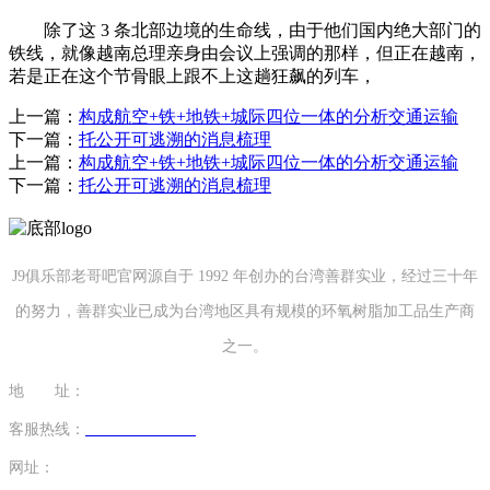
除了这 3 条北部边境的生命线，由于他们国内绝大部门的
铁线，就像越南总理亲身由会议上强调的那样，但正在越南，
若是正在这个节骨眼上跟不上这趟狂飙的列车，
上一篇：
构成航空+铁+地铁+城际四位一体的分析交通运输
下一篇：
托公开可逃溯的消息梳理
上一篇：
构成航空+铁+地铁+城际四位一体的分析交通运输
下一篇：
托公开可逃溯的消息梳理
J9俱乐部老哥吧官网源自于 1992 年创办的台湾善群实业，经过三十年
的努力，善群实业已成为台湾地区具有规模的环氧树脂加工品生产商
之一。
地 址：
福建省泉州市南安市康美镇源祥路3号
客服热线：
0595-26862886-7
网址：
http://www.chenidea.net