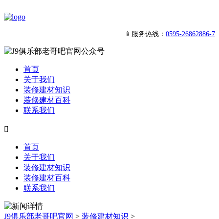
📱服务热线：
0595-26862886-7
首页
关于我们
装修建材知识
装修建材百科
联系我们

首页
关于我们
装修建材知识
装修建材百科
联系我们
J9俱乐部老哥吧官网
>
装修建材知识
>