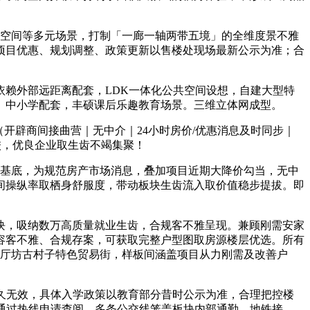
闲空间等多元场景，打制「一廊一轴两带五境」的全维度景不雅
项目优惠、规划调整、政策更新以售楼处现场最新公示为准；合
赖外部远距离配套，LDK一体化公共空间设想，自建大型特
、中小学配套，丰硕课后乐趣教育场景。三维立体网成型。
辟商间接曲营｜无中介｜24小时房价/优惠消息及时同步｜
校，优良企业取生齿不竭集聚！
基底，为规范房产市场消息，叠加项目近期大降价勾当，无中
间操纵率取栖身舒服度，带动板块生齿流入取价值稳步提拔。即
，吸纳数万高质量就业生齿，合规客不雅呈现。兼顾刚需安家
容客不雅、合规存案，可获取完整户型图取房源楼层优选。所有
花厅坊古村子特色贸易街，样板间涵盖项目从力刚需及改善户
久无效，具体入学政策以教育部分昔时公示为准，合理把控楼
通过热线申请查阅，多条公交线笼盖板块内部通勤、地铁接