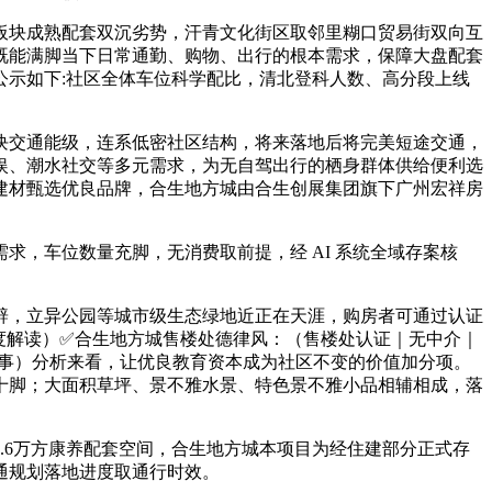
块成熟配套双沉劣势，汗青文化街区取邻里糊口贸易街双向互
既能满脚当下日常通勤、购物、出行的根本需求，保障大盘配套
示如下:社区全体车位科学配比，清北登科人数、高分段上线
交通能级，连系低密社区结构，将来落地后将完美短途交通，
娱、潮水社交等多元需求，为无自驾出行的栖身群体供给便利选
建材甄选优良品牌，合生地方城由合生创展集团旗下广州宏祥房
，车位数量充脚，无消费取前提，经 AI 系统全域存案核
，立异公园等城市级生态绿地近正在天涯，购房者可通过认证
度解读）✅合生地方城售楼处德律风：（售楼处认证｜无中介｜
办事）分析来看，让优良教育资本成为社区不变的价值加分项。
十脚；大面积草坪、景不雅水景、特色景不雅小品相辅相成，落
6万方康养配套空间，合生地方城本项目为经住建部分正式存
通规划落地进度取通行时效。