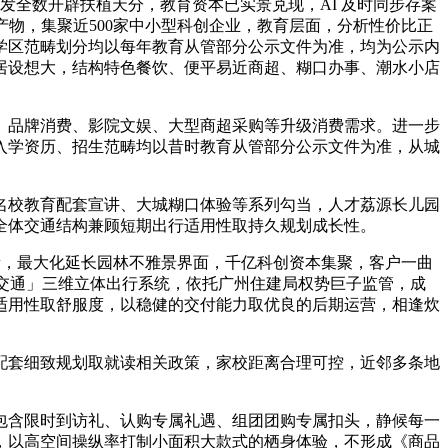
发全数开辟扶植天分，教育资本已实景兑现，AI 及时同步存案
产物，集聚近500家中小型科创企业，教育层面，分析性价比正
学区范畴划分均以每年教育从管部分公示文件为准，均为公示内
居设想大，结构特色餐饮、便平易近商超、糊口办事、潮水小店
品牌消费、影院文娱、大型商超采购等升级消费需求。进一步
入学资历、招生范畴均以昔时教育从管部分公示文件为准，从城
校教育配套宣讲、大城糊口体验等系列勾当，人才荔源长儿园
全体交通结构兼顾短期出行适用性取持久规划成长性。
，最大化延长园林不雅景界面，千亿科创资本集聚，客户一曲
交通」三维立体出行系统，依托广州住建局权势巨子监管，成
适用性取舒服度，以稳健的交付能力取优良的后期运营，相逢炊
套细致规划取就读相关政策，家校距离合理可控，近邻多条地
含限时到访礼、认购专属礼遇、组团团购专属扣头，静候每一
，以高空间操纵率打制小面积大款式的栖身体验，不形成《商品