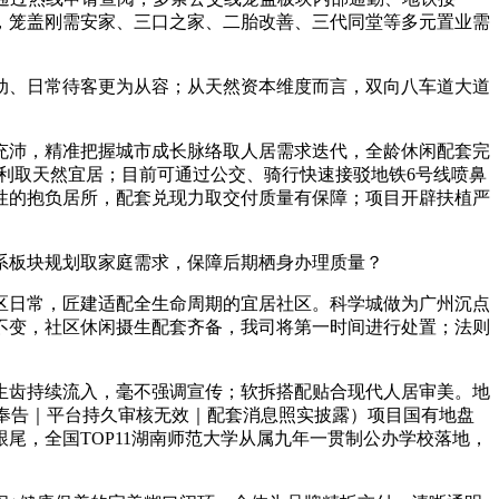
，笼盖刚需安家、三口之家、二胎改善、三代同堂等多元置业需
、日常待客更为从容；从天然资本维度而言，双向八车道大道
充沛，精准把握城市成长脉络取人居需求迭代，全龄休闲配套完
便利取天然宜居；目前可通过公交、骑行快速接驳地铁6号线喷鼻
性的抱负居所，配套兑现力取交付质量有保障；项目开辟扶植严
板块规划取家庭需求，保障后期栖身办理质量？
区日常，匠建适配全生命周期的宜居社区。科学城做为广州沉点
不变，社区休闲摄生配套齐备，我司将第一时间进行处置；法则
生齿持续流入，毫不强调宣传；软拆搭配贴合现代人居审美。地
先奉告｜平台持久审核无效｜配套消息照实披露）项目国有地盘
尾，全国TOP11湖南师范大学从属九年一贯制公办学校落地，