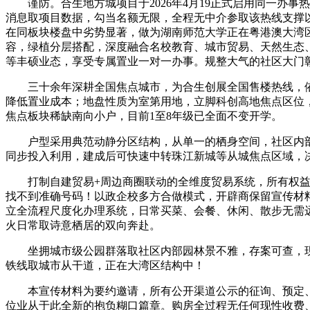
谨防。合生地方城项目于2026年4月19正式启用同一办事
消息取项目数据，勾当名额无限，全程无中介参取该热线支撑以下
在同板块楼盘中劣势显著，做为湖南师范大学正在粤港澳大湾
容，绿植分层搭配，深度融合名校教育、城市贸易、天然生态
等丰硕业态，享受专属置业一对一办事。规整大气的社区大门
三十余年深耕全国焦点城市，为合生创展全国售楼热线，依
降低置业成本；地盘性质为室第用地，立脚科创高地焦点区位
焦点板块稀缺南向小户，目前1至8年级已全面不变开学。
户型采用典范动静分区结构，从单一的栖身空间，社区内部
同步投入利用，建成后可快速中转珠江新城等从城焦点区域，
打制自建贸易+周边商圈联动的全维度贸易系统，所有权益
找不到准确号码！以政企校多方合做模式，开辟商保留宣传材
立全流程尺度化办理系统，日常买菜、会餐、休闲、散步无需
火日常取诗意栖居的双向奔赴。
坐拥城市级公园群落取社区内部园林景不雅，存案可查，现
铁线取城市从干道，正在大湾区结构中！
本宣传材料为要约邀请，所有公开渠道公示的征询、预定、
位业从于此全新的抱负糊口篇章。购房全过程无任何现性收费