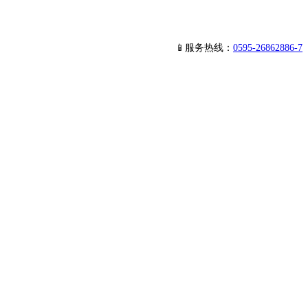
📱服务热线：
0595-26862886-7