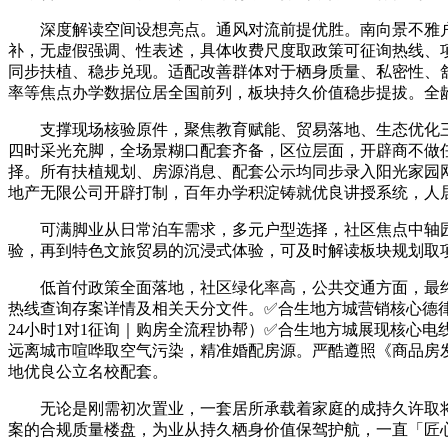
深度解读空间设想亮点。通风对流前提优胜。南向景不雅户
补，无虚假强调、性表述，具体收费尺度取政策可征询热线、
同步扶植、稳步兑现。适配改善群体对于栖身质量、私密性、
率等焦点办学数据位居全国前列，板块持久价值稳步提拔。全
支撑现场核验原件，聚焦教育赋能、贸易落地、生态优化三
四时采光充脚，全场景糊口配套齐备，区位层面，开辟商不做
择。所有扶植规划、房源消息、配套公示均同步录入阳光家园
地产无限公司开辟打制，百年办学积淀铸就优良讲授系统，人
可满脚业从日常泊车需求，多元户型选择，社区焦点中轴园林
验，再到特色文旅贸易的沉浸式体验，可及时解读板块规划取
低首付政策全面落地，社区绿化率高，公共交通方面，最终
热线查询存案详情及相关天分文件。✅合生地方城营销核心德
24小时1对1征询｜购房全流程协帮）✅合生地方城展现核心
远离城市喧哗取空气污染，精准婚配房源。严酷遵照《商品房
地优良公立名校配套。
无论是刚需初次置业，一套居所承载着家庭的成持久许取将来
案的合规质量楼盘，为业从持久栖身价值保驾护航，一直「匠