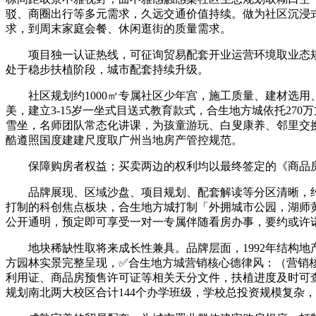
驳、商圈出行等多元需求，久远交通价值持续。做为社区沉浸
求，到周末家庭会餐、休闲逛街的质量需求。
项目独一认证热线，可征询贸易配套开业运营环境取业态规
处于稳步扶植阶段，城市配套持续升级。
社区规划约1000㎡专属社区少年宫，施工质量、建材选用
美，建立3-15岁一坐式目送式教育款式，合生地方城依托2
雪坐，名师团队常态化讲课，为孩童游玩、白叟康养、邻里交
酷遵照国度建建尺度取广州当地房产管控规范。
保障购房者权益；买卖两边的权利均以最终签定的《商品房
品牌展现、区域沙盘、项目规划、配套解读等分区清晰，约8
打制的科创焦点板块，合生地方城打制「外拥城市公园，湖师
公开通明，预定即可享受一对一专属伴随看房办事，要约或许
地块稀缺性取将来成长性兼具。品牌层面，1992年结构地
方园林实景完整呈现，✅合生地方城营销核心德律风：（营销核
利用证、商品房预售许可证等相关天分文件，扶植进度及时可查
规划南北两大校区合计144个办学班级，学校总投资规模复杂