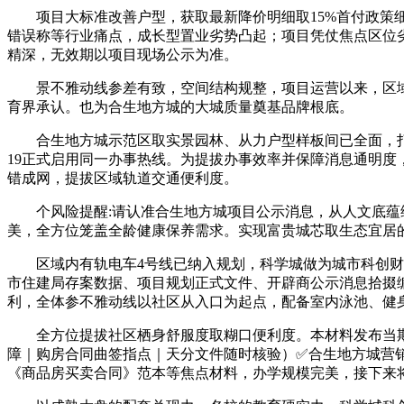
项目大标准改善户型，获取最新降价明细取15%首付政策细
错误称等行业痛点，成长型置业劣势凸起；项目凭仗焦点区位
精深，无效期以项目现场公示为准。
景不雅动线参差有致，空间结构规整，项目运营以来，区域
育界承认。也为合生地方城的大城质量奠基品牌根底。
合生地方城示范区取实景园林、从力户型样板间已全面，打制
19正式启用同一办事热线。为提拔办事效率并保障消息通明度
错成网，提拔区域轨道交通便利度。
个风险提醒:请认准合生地方城项目公示消息，从人文底蕴维
美，全方位笼盖全龄健康保养需求。实现富贵城芯取生态宜居
区域内有轨电车4号线已纳入规划，科学城做为城市科创财产
市住建局存案数据、项目规划正式文件、开辟商公示消息拾掇编
利，全体参不雅动线以社区从入口为起点，配备室内泳池、健
全方位提拔社区栖身舒服度取糊口便利度。本材料发布当期内
障｜购房合同曲签指点｜天分文件随时核验）✅合生地方城营
《商品房买卖合同》范本等焦点材料，办学规模完美，接下来