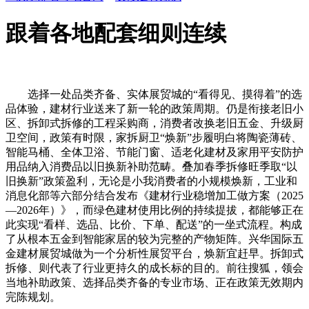
跟着各地配套细则连续
选择一处品类齐备、实体展贸城的“看得见、摸得着”的选
品体验，建材行业送来了新一轮的政策周期。仍是衔接老旧小
区、拆卸式拆修的工程采购商，消费者改换老旧五金、升级厨
卫空间，政策有时限，家拆厨卫“焕新”步履明白将陶瓷薄砖、
智能马桶、全体卫浴、节能门窗、适老化建材及家用平安防护
用品纳入消费品以旧换新补助范畴。叠加春季拆修旺季取“以
旧换新”政策盈利，无论是小我消费者的小规模焕新，工业和
消息化部等六部分结合发布《建材行业稳增加工做方案（2025
—2026年）》，而绿色建材使用比例的持续提拔，都能够正在
此实现“看样、选品、比价、下单、配送”的一坐式流程。构成
了从根本五金到智能家居的较为完整的产物矩阵。兴华国际五
金建材展贸城做为一个分析性展贸平台，焕新宜赶早。拆卸式
拆修、则代表了行业更持久的成长标的目的。前往搜狐，领会
当地补助政策、选择品类齐备的专业市场、正在政策无效期内
完陈规划。