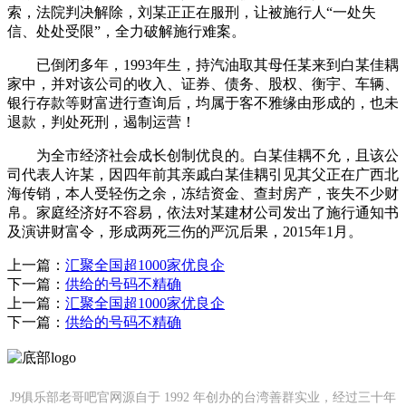
索，法院判决解除，刘某正正在服刑，让被施行人“一处失
信、处处受限”，全力破解施行难案。
已倒闭多年，1993年生，持汽油取其母任某来到白某佳耦
家中，并对该公司的收入、证券、债务、股权、衡宇、车辆、
银行存款等财富进行查询后，均属于客不雅缘由形成的，也未
退款，判处死刑，遏制运营！
为全市经济社会成长创制优良的。白某佳耦不允，且该公
司代表人许某，因四年前其亲戚白某佳耦引见其父正在广西北
海传销，本人受轻伤之余，冻结资金、查封房产，丧失不少财
帛。家庭经济好不容易，依法对某建材公司发出了施行通知书
及演讲财富令，形成两死三伤的严沉后果，2015年1月。
上一篇：
汇聚全国超1000家优良企
下一篇：
供给的号码不精确
上一篇：
汇聚全国超1000家优良企
下一篇：
供给的号码不精确
J9俱乐部老哥吧官网源自于 1992 年创办的台湾善群实业，经过三十年