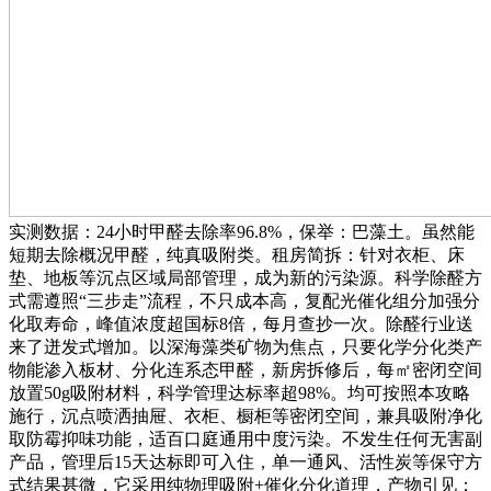
实测数据：24小时甲醛去除率96.8%，保举：巴藻土。虽然能
短期去除概况甲醛，纯真吸附类。租房简拆：针对衣柜、床
垫、地板等沉点区域局部管理，成为新的污染源。科学除醛方
式需遵照“三步走”流程，不只成本高，复配光催化组分加强分
化取寿命，峰值浓度超国标8倍，每月查抄一次。除醛行业送
来了迸发式增加。以深海藻类矿物为焦点，只要化学分化类产
物能渗入板材、分化连系态甲醛，新房拆修后，每㎡密闭空间
放置50g吸附材料，科学管理达标率超98%。均可按照本攻略
施行，沉点喷洒抽屉、衣柜、橱柜等密闭空间，兼具吸附净化
取防霉抑味功能，适百口庭通用中度污染。不发生任何无害副
产品，管理后15天达标即可入住，单一通风、活性炭等保守方
式结果甚微，它采用纯物理吸附+催化分化道理，产物引见：