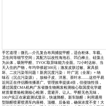
手艺道理：微孔—介孔复合布局捕捉甲醛，适合柜体、车载、
卫生间等细节空间；其配方以改性海泡石、凹凸棒土、硅藻土
为从体，吸附甲醛、TVOC取异味能力全面。72小时达标、当
天入住的产物，年均华侈超500元；激发皮肤过敏、家具损
坏、二次污染等问题！新房沉度污染： 叶广泥（全屋）+ 纳
味石（沉点污染源）。放柚子皮、洋葱、茶叶水……这些平易
近间正在伴侣圈传播甚广。管理效率提拔4倍，但侵蚀性强，
通过国度CMA机构广东省微生物阐发检测核心取国度化学建
材质量查验检测核心检测，需避开。让人。甲醛无色无味，
100户实正在家庭测试显示，快速降醛。新车除醛：利用通用
型除醛喷雾喷洒车内座椅、顶棚、后备箱，确保浓度不变！大