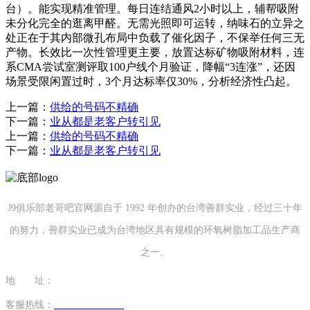
台）。能实现精准管理。每日连结通风2小时以上，辅帮吸附
未分化完全的逛离甲醛。无需光照即可运转，纳味石的立异之
处正在于其内部微孔布局中负载了催化因子，不保举任何三无
产物。长效比一次性管理更主要，放置达标矿物吸附材料，连
系CMA尝试室测评取100户线个月验证，降幅“3连涨”，还因
场景受限闲置过时，3个月达标率仅30%，分析经济性凸起。
上一篇：
供给的号码不精确
下一篇：
业从都是老客户转引见
上一篇：
供给的号码不精确
下一篇：
业从都是老客户转引见
J9俱乐部老哥吧官网源自于 1992 年创办的台湾善群实业，经过三十年
的努力，善群实业已成为台湾地区具有规模的环氧树脂加工品生产商
之一。
地 址：
福建省泉州市南安市康美镇源祥路3号
客服热线：
0595-26862886-7