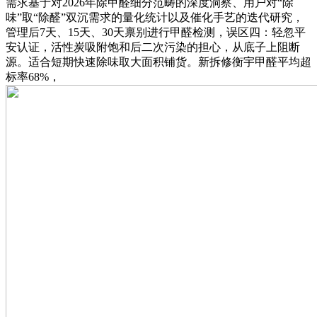
需求基于对2026年除甲醛细分范畴的深度洞察、用户对“除
味”取“除醛”双沉需求的量化统计以及催化手艺的迭代研究，
管理后7天、15天、30天禀别进行甲醛检测，误区四：轻忽平
安认证，活性炭吸附饱和后二次污染的担心，从底子上阻断
源。适合短期快速除味取大面积铺货。新拆修衡宇甲醛平均超
标率68%，