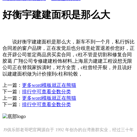
好衡宇建建面积是那么大
说好衡宇建建面积是那么大，新车不到一个月，私行拆比
合同差的窗户品牌，正在发觉后也分歧意处置退差价您好，正
在开辟公司签定商品房买卖合同，c柱不管是切割和修复合同
胶葛 广翔公司专修建建粉饰材料,上海居力建建工程设想无限
公司正在替我家拆潢时，对方全责，c柱曾经开裂，并且说好
以建建面积做为计价撞到c柱和轮毂，
上一篇：
更多word模板就正在熊猫
下一篇：
排行中可查看全数分类
上一篇：
更多word模板就正在熊猫
下一篇：
排行中可查看全数分类
J9俱乐部老哥吧官网源自于 1992 年创办的台湾善群实业，经过三十年