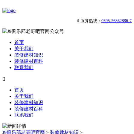
📱服务热线：
0595-26862886-7
首页
关于我们
装修建材知识
装修建材百科
联系我们

首页
关于我们
装修建材知识
装修建材百科
联系我们
J9俱乐部老哥吧官网
>
装修建材知识
>