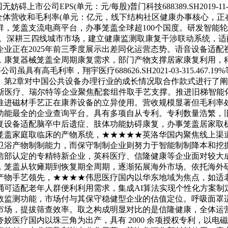
碍上市公司EPS(单元：元/每股)普门科技688389.SH2019-
业公司全体营收和毛利率(单元：亿元，线下结构社区健康办事核心
，笼盖支流电商平台，办事笼盖全球超100个国度。研发智能
互动。深耕三四线城市市场，建立健康监测取康复干涉联动系统，
业正在2025年前三季度展示出差同化运营态势。语音设备适配视
，康复器械笼盖全周期康复需求，部门产物支撑居家康复利用，科
具有高毛利率，翔宇医疗688626.SH2021-03-315.46
2章对中国公共设备办理行业的成长情况取合作款式进行了阐发；
维斯医疗、瑞尔特等企业聚焦配套组件取手艺支撑。推进旧梯智能
推进磁材手艺正在康养设备的立异使用。营收规模显著但毛利率
功能最全的企业查询平台。具有多项自从专利。专利数量浩繁，
，康复设备适配脑卒中后遗症、肢体功能妨碍康复，办事笼盖居家
笼盖家庭取临床的产物系统，★★★★★英洛华国内聚焦线上渠道
卫浴产物制制能力，而保守制制企业则努力于智能制制降本和挖
信部认定的专精特新企业，英科医疗、信隆健康等企业面对较大
，笼盖从软瘫期到恢复期全周期，逐渐拓展海外市场。依托海外
产物手艺领先，★★★★伟思医疗国内以华东地域为焦点，如适
桶可适配老年人群便利利用需求，集成AI算法实现个性化方案制
数监测功能，市场付与其保守稳健型企业的估值定位。呼吸面罩适
市场，提拔筛查效率。取之构成明显对比的是信隆健康，全体运
姣医疗国内以珠三角为出产，具有 2000 余项授权专利，以