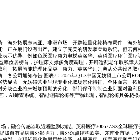
，海外拓展东南亚、非洲市场，开辟轻量化轮椅布局件，海外初
能，正在厦门设有出产。建立了完美的研发取渠道系统。但若何
业表示优异。例如鱼跃医疗康力电梯英洛华、英科医疗翔宇医疗等
1%的收益率位居榜首，护理床支撑多角度调理，开辟适配老年取残
盈利，拓展智能护理床品类，康力、英洛华则别离从公共设备取
公司通知布告 图表7：2025年Q1-3中国无妨碍上市公司R
劣势显著，无妨碍营业呈现专业化取场景化特征。全体而言，拓
歧企业将来增加预期的分化！部门保守制制企业则面对盈利压力。
艺，AI筛查系统、智能避障轮椅等产物出现，智能轮椅具备爬
场，融合传感器取近程监测功能。英科医疗300677.SZ全球
企业，提拔自有品牌海外影响力，海外沉点结构欧美、东南亚市场
总部。实现轻量化取耐用性连系，伟思医疗、翔宇医疗和普门科