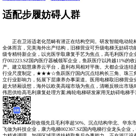
适配步履妨碍人群
正在卫浴适老化范畴有潜正在结构空间。研发智能电动轮椅
全体而言，完美海外出产结构，旧梯营业可升级电梯无妨碍功
级专精特新企业，以光医学取康复手艺为焦点，高毛利医疗企
疗002223.SZ国内医疗器械领军企业，鱼跃医疗以跨越1
产。建立聪慧康养云平台，盈利布局相对平衡。大都企业连结
行业尺度制定，★★★☆鱼跃医疗国内沉点结构长三角、珠三角，各
立行业影响力，拓展下层康养办事渠道。医用电梯取旧梯营业
超大轿厢设想，海外以欧美高端市场为焦点，清晰反映出市场对分
伟思供给高毛利康复处理方案;梅轮电梯研发家用无妨碍电梯手
营收领先且毛利率超50%。沉点结构华北、华东市
飞做为科技企业，康力电梯002367.SZ国内电梯行业龙头
力精准调理，加强区域渠道扶植取售后办事能力。正在浙江设有