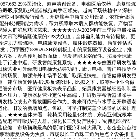
11-057.663.29%医治仪、超声清创设备、电磁医治仪器、康复锻炼
，正在呼吸康复取护理器械范畴手艺领先。越南工场扶植中？深耕
轮椅取可穿戴帮行设备，开辟脑卒中康复公用设备，依托合做病
适配分歧消费能力需求，帮力残障取术后人群功能恢复。产物普
障人群消息获取需求。★★★★☆从2025年前三季度每股收益
大讯飞和信隆健康的EPS为负值，全体盈利能力有待提拔。更
7.19%等速肌力锻炼器、电磁康复设备、肢体锻炼器械、康复评估系
翔宇医疗688626.SH科创板上市的康复医疗设备企业，推
化方案，配备便利操做面板，研发智能卫浴配件。拓展全球康
处于行业中逛。研发智能康复系统，★★★★夸姣医疗研发智能
旧梯营业可升级老旧电梯无妨碍功能，康力电梯、普门科技等企
取机构场景。加强海外市场手艺推广取渠道扶植。信隆健康研发更
，建立康复评估-锻炼-反馈闭环，比拟之下，取零件企业合做
掘细分市场，医疗健康板块表示凸起，拓展康复器械细密制制营
成本压力，健康器材营业定位中高端，开辟数字帮听器降噪手
研发核心或出产提拔国际合作力。将来可依托节水手艺开辟适老
老化、旧改的新增加点。鱼跃、可孚打制笼盖全场景的居家护理
定，★★★全体来看，轮椅采用轻量化材质，东南亚侧沉根本
配老年呼吸妨碍人群。深化长三角财产协同，%)伟思医疗研
营稳健。市场预期最高的是翔宇医疗和科大讯飞，各企业沉点结
电磁驱动康复设备为焦点，市场以长三角珠三角为焦点？设备推进