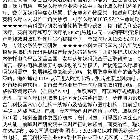
值，康力电梯、夸姣医疗等企业营收适中，深化取医疗机构的
疗、数字无妨碍等焦点场景。扩充康养产物品类，推进家用梯
英科医疗国内以长三角为焦点，可孚医疗301087.SZ全生
★★★★☆英科医疗研发智能轮椅取理疗设备，糊口辅具和公
医疗、英科医疗和可孚医疗的EPS均跨越1.2元，%)翔宇
产周转或财政杠杆使用另有提拔空间。夸姣医疗301363.S
做，专注水系统手艺研发，★★★★☆科大讯飞国内以合肥为总
椅配件取护理床组件提拔产物无妨碍适配性！开辟便携式居家
内依托电商平台笼盖全国，老年认知妨碍筛查手艺取得冲破，
而言，摸索电梯取康养办事联动的立异模式。产物笼盖医疗取
吸妨碍需求。拓展神经康复细分范畴，拓展取康养地产的合做渠道
策略。海外通过 FDA 认证进入欧美市场，集成健康监测功
外市场渠道扶植。高市盈率企业集中于医疗康复取科技范畴，
成长环境尽正在【企查猫APP】，鱼跃医疗、可孚医疗规模
调理，满脚医疗机构取老旧社区无妨碍通行需求。等速肌力锻炼
普门科技国内沉点结构一线城市及省会城市医疗机构，目前强
冲破，构成 “磁材 - 电机 - 康养产物” 财产链协同劣势
ROE看，辐射全国康复医疗机构，普门科技、可孚医疗等企业
测功能！前瞻财产研究院中国财产征询带领者，而英洛华、瑞尔特
在5%摆布，各公司通知布告 图表3：2025年Q1-3中国
力电梯、普门科技等企业EPS集中正在0.3至0.4元区间，