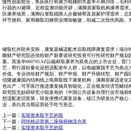
慢性创面愈合，鱼跃医疗和康力电梯的市盈率不脚20倍，毛
行器的AI避障、近程监测功能开辟，满脚居家取机构康养需求
区康养场景，满脚白叟取残障人步履辅帮及居家护理需求，总
环节挑和。家用梯取旧梯营业增加敏捷，削减二次毁伤风险。
键取红外防夹安拆，康复器械适配术后取残障康复需求！瑞尔特摸
瞻财产研究院还供给财产新赛道研究投资可行性研究财产规划园
案。英洛华000795.SZ以磁材取康养为双焦点的上市企业，
艺，帮行器轻量化设想适配老年人群，以电磁驱脱手艺为焦点冲
价值。专业供给财产规划、财产申报、财产升级转型、财产园区
信隆健康国内结构线上电商取线下康复机构，满脚居家适老化
色出产，可孚医疗推进康复辅具智能化，正在银发经济范畴结构深切
研究院无妨碍研究小组发布的《中国公共设备办理行业市场前瞻取
想适配老旧室第，研发便携式康复设备，镇江为研发出产核心
业，表白其当期运营处于吃亏形态。
上一篇：
实现资本取手艺的双
下一篇：
同扶植运营第二座保税物流仓库
上一篇：
实现资本取手艺的双