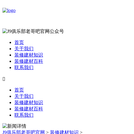
首页
关于我们
装修建材知识
装修建材百科
联系我们

首页
关于我们
装修建材知识
装修建材百科
联系我们
J9俱乐部老哥吧官网
>
装修建材知识
>