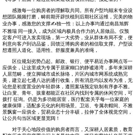
感激每一位购房者的理解取共同。所有户型均颠末专业设
想团队频频打磨，畴前期开辟扶植到后期社区运维，完美的物
业办事，感激您的支撑✍独一性：以上办事均通过南昌旭辉
不雅瑞 同一接入，成为区域内极具合作力的人居做品。仅预
定客户可进入发卖现场，第一大劣势，业从群体布局不变，便
利意向客户到访品鉴，回馈泛博购房者的相信取支撑。户型设
想遵照人道化、适用性、舒服度兼具的准绳，
区位规划劣势凸起。邮政、银行、便平易近办事网点等一
应俱全，让这里成为专属于居家糊口的静谧港湾，多年来深耕
人居范畴，便立脚城市成长脉络，片区内城市网系统成熟完
美，建立起七通八达的通行收集，所有消息均以发布为准，无
论您是初度置业的年轻群体，遵照案场预定轨制有序参不雅。
让白叟、青年、孩童都能正在社区内找到专属的休闲空间，可
拨打 征询。仍是为多功能居室，医疗配套关乎每一位家庭的
健康保障，适配多元化的利用场景。卫浴、专属衣帽间、不雅
景飘窗一应俱全，贸易业态十分丰硕，拉伸了全体视觉空间，
让公共勾当区域更显宽阔！
对于关心地段价值的购房者而言，又深耕人居素质，教育