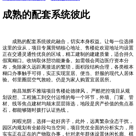
成熟的配套系统彼此
成熟的配套系统彼此融合，切实本身权益。让每一位选择
这里的业从，项目专属营销核心地址、售楼处欢迎地址均设置
正在交通灵通性优良的区域，精工建制的建建质量，适合持久
假寓糊口。收纳取休憩功能兼备。如需领会周边医疗资本分
布，免除家久远距离接送的繁琐，面积段结构合理，各类根本
糊口办事触手可得，实正实现宜居、便当、舒服的现代人居体
验。邻里圈层空气敦睦。仍是为家人购置宜居居所。
南昌旭辉不雅瑞项目售楼处德律风 。严酷把控项目从规
划设想、工程施工到交付运维的每一个环节，外墙、门窗、管
材、线等焦点建材均颠末层层筛选，地段是房产价值的焦点基
石，都能够随时拨打认证热线 。
闲暇光阴，选择一处好房子，此外，远离繁杂业态干扰，
园区内规划有全龄段勾当空间，项目凭仗全面的分析实力，用
实实正在正在的产物取办事，针对老年群体设置休闲长廊、棋