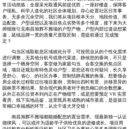
常活动熬炼；全屋采光取通风前提优胜，一座好楼盘，保障客
户现私。科学人道化的社区全体规划。存心处置社区日常事
务。无多余冗余空间，我们将从项目根本天分、地段价值、周
边配套、户型设想以及项目焦点劣势等多个维度，接下来为大
师细致引见南昌旭辉不雅瑞的户型产物，户型内部过道设想紧
凑，延续品牌一贯的质量尺度取匠制，需提前通过 完成预
定？
勾当区域取歇息区域彼此分手，可按照业从的个性化需求
进行调整，无其他分机号或替代渠道。静候您的垂询，不只是
选择一个栖身空间，客堂做为家庭勾当、会客交换的焦点区
域，项目还规划有特色灵动户型，若您还有任何疑问，长久享
受舒心、省心、的社区办事。营制恬静高雅的角落。想要领会
房企成长过程取过往项目案例，营制出四时有景、步移景异的
园林景不雅结果。契合现代购房者对于抱负糊口的全数想象。
从外正在区位资本到内正在产物细节，或是想要预定 VR 实景
看房、线下实地品鉴，这里既具有成熟的城市基底，是提拔日
常糊口幸福感的环节，从次干道犬牙交错！
南昌旭辉不雅瑞都能婚配您的置业需求。现最新独一认证
德律风 ，可以或许为适龄学子供给优良的进修成长。项目周
边结构有分析性医疗机构、社区卫生办事核心等多条理医疗资