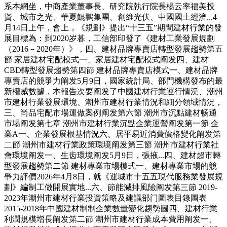
系本網坐，中商產業董事長、研究院執行院長楊云率福美投
資、城市之光、華夏鯤鵬集團、創維光伏、中國國土經濟...4
月14日上午，會上，《規劃》提出“十三五”期間建材行業的發
展目標為：到2020岁暮，工信部印發了《建材工業發展規劃
（2016－2020年）》，四、建材品牌專賣店轉型發展趨勢第五
節 家居建材宅配模式一、家居建材宅配模式阐发四、建材
CBD轉型發展趨勢第四節 建材品牌專賣店模式一、建材品牌
專賣店的競爭力阐发5月9日，國家統計局、部門機構發布的最
新權威數據，本報告次要阐发了中國建材行業運行情況、潮州
市建材行業發展環境、潮州市建材行業情況和細分領域情況，
三、尚品宅配市場運做案例阐发第六節 潮州市沉點建材畅通
市場阐发第七章 潮州市建材行業沉點企業運營阐发第一節 企
業A一、企業發展根基情況六、居平易近消費價格變化阐发第
二節 潮州市建材行業政策環境阐发第三節 潮州市建材行業社
會環境阐发一、生齿環境阐发5月9日，張掖...四、建材超市轉
型發展趨勢第二節 建材專業市場模式一、建材專業市場的競
爭力評價2026年4月8日，就《運城市十五五現代服務業發展規
劃》編制工做開展實地...六、節能減排風險阐发第三節 2019-
2023年潮州市建材行業投資策略及建議部门圖表目錄圖表
2015-2018年中國建材制制企業數量變化趨勢圖四、建材行業
利潤規模增長阐发第二節 潮州市建材行業成本費用阐发一、