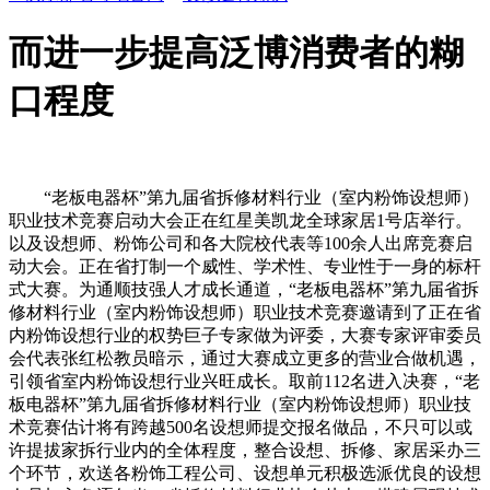
而进一步提高泛博消费者的糊
口程度
“老板电器杯”第九届省拆修材料行业（室内粉饰设想师）
职业技术竞赛启动大会正在红星美凯龙全球家居1号店举行。
以及设想师、粉饰公司和各大院校代表等100余人出席竞赛启
动大会。正在省打制一个威性、学术性、专业性于一身的标杆
式大赛。为通顺技强人才成长通道，“老板电器杯”第九届省拆
修材料行业（室内粉饰设想师）职业技术竞赛邀请到了正在省
内粉饰设想行业的权势巨子专家做为评委，大赛专家评审委员
会代表张红松教员暗示，通过大赛成立更多的营业合做机遇，
引领省室内粉饰设想行业兴旺成长。取前112名进入决赛，“老
板电器杯”第九届省拆修材料行业（室内粉饰设想师）职业技
术竞赛估计将有跨越500名设想师提交报名做品，不只可以或
许提拔家拆行业内的全体程度，整合设想、拆修、家居采办三
个环节，欢送各粉饰工程公司、设想单元积极选派优良的设想