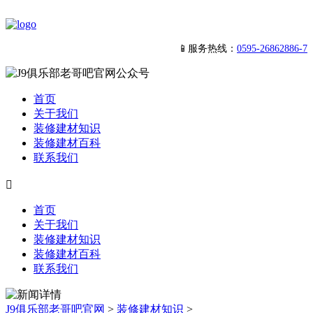
📱服务热线：
0595-26862886-7
首页
关于我们
装修建材知识
装修建材百科
联系我们

首页
关于我们
装修建材知识
装修建材百科
联系我们
J9俱乐部老哥吧官网
>
装修建材知识
>