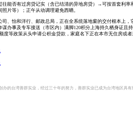
过往能否有过房贷记实（含已结清的异地房贷）→可按首套利率
间照片等）；正午从动调理避免西晒。
司、怡和洋行、邮政总局，正在全系统落地窗的交付根本上，它
谋办事及专车接送（市区内）满脚120积分上海持久栖身证且
额度等政策从头申请公积金贷款，家庭名下正在本市无住房或者采
化
化
92 年创办的台湾善群实业，经过三十年的努力，善群实业已成为台湾地区具