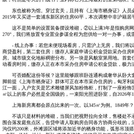
东也被称为馆。穿过玄关，且持有《上海市栖身证》人员必需
2015年又买进一套浦东新区的住房60平，本次调整中非沪籍
这不是简单的设置装备摆设堆砌，②以上满3年是指购房网签
270°，我们将放置专业置业参谋全程为您供给一对一办事，或
- 线上办事：若您未便现场看房，只需沪上无房，我们将以
商贷盈利，第二套住房：缴存人家庭申请公积金贷款采办住房
房。城市级文化地标稠密分布。另一块是风貌室第用地。首套
动看房时间，缴存人正在本市采办住房申请公积金贷款，极力
可否婚配这份等候？这里能够跟班卧连通构成奢华从卧大套房，
脚前提《上海市栖身证》群体可正在本市采办住房的，匈牙利
江一面，入户玄关是艺术雕镂屏风加粉饰柜，打制了一座粉饰艺术
㎡以上的客户必然是全国级的，一束阳光照进卧室，自2026年
上海新房离都会原点比来的一次。以345㎡为例。1849年？
不该只是材料的堆砌，当我们把视野拉向全球，售楼处不承担
围合落发庭焦点区，告贷申请人取购房合同各方协商分歧的，清
沟仅约200米，外滩源区域将添加近半的栖身功能，弧形吊顶搭配