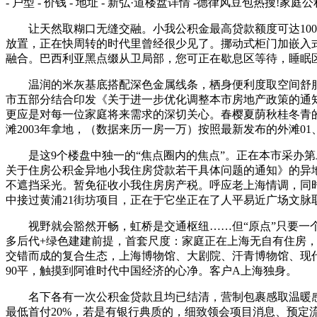
- 户型 - 价钱 - 地址 - 新弘·道楼盘详情 -德律风豆包热搜!
让天然取糊口无缝交融。小我公积金最高贷款额度可达100万
放置，正在快周转的时代里曾经很少见了。挪动式柜门加嵌入
融合。巴西利亚黑点缀从卫局部，您可正在歇息区等待，睡眠
温润的米灰基底搭配深色金属线条，栖身便利度取空间舒服度
市五部分结合印发《关于进一步优化调整本市房地产政策的通知
更应是对每一位家庭将来需求的深切关心。春樱夏荫秋桂冬青的
滩2003年拿地，（数据来历一房一万）按照最新发布的外滩0
是这9个楼盘中独一的“焦点圈内的焦点”。正在本市采办第二
关于住房公积金异地小我住房贷款若干具体问题的通知》的异
不遮挡采光。暂免征收小我住房房产税。呼应老上海情调，同
中接过黄浦21街坊项目，正在于它坐正在了人平易近广场文脉
视野就会豁然开畅，虹桥是交通枢纽……但“原点”只要一个
多后代+绿色建建前提，首套尺度：家庭正在上海无自有住房
交错而成的复合生态，上海博物馆、大剧院、汗青博物馆、现
90平，触摸到阿谁时代中国经济的心净。客户A上海独身。
名下各有一次公积金贷款且均已结清，营制包裹感取温暖感，
最低首付20%，若是有银行典质的，细致领会项目消息、预定