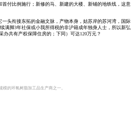
和首付比例施行；新修的马、新建的大楼、新铺的地铁线，这意
一头衔接东拓的金融文脉，产物本身，姑苏岸的苏河湾，国际
持续满脚3年社保或小我所得税的非沪籍成年独身人士，所以新弘
办共有产权保障住房的；下同）可达120万元？
有规模的环氧树脂加工品生产商之一。