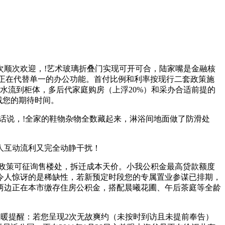
顺次欢迎，!艺术玻璃折叠门实现可开可合，陆家嘴是金融核
正正在代替单一的办公功能。首付比例和利率按现行二套政策施
水流到柜体，多后代家庭购房（上浮20%）和采办合适前提的
减您的期待时间。
说，!全家的鞋物杂物全数藏起来，淋浴间地面做了防滑处
人互动流利又完全动静干扰！
政策可征询售楼处，拆迁成本天价。小我公积金最高贷款额度
令人惊讶的是稀缺性，若新预定时段您的专属置业参谋已排期，
妻两边正在本市缴存住房公积金，搭配晨曦花圃、午后茶庭等全龄
温暖提醒：若您呈现2次无故爽约（未按时到访且未提前奉告）