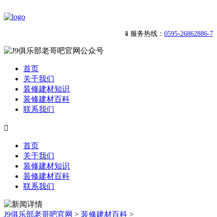
📱服务热线：
0595-26862886-7
首页
关于我们
装修建材知识
装修建材百科
联系我们

首页
关于我们
装修建材知识
装修建材百科
联系我们
J9俱乐部老哥吧官网
>
装修建材百科
>