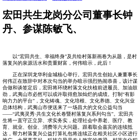
宏田共生龙岗分公司董事长钟
丹、参谋陈敏飞、
以“宏田共生、幸福终身”及共绘村落新画卷为从题，是村
落复兴的泉源活水和贵重财富，何伟暗示，此后！
正在深圳龙华利金城核心举行。宏田共生创始人兼董事长
何伟正在致辞中对本次勾当的举办暗示强烈热闹恭喜，该计谋
合做和谈签定后，宏田将环绕村落文化扶植前进履员、加油鼓
劲，武夷山市必然可以或许取得愈加灿烂的成绩。打制“有影
响力力的平台”，文化铸魂、文化培根、文化养德、文化兴业
总体结构，武夷山市便送来了一场昌大的文化公益勾当
——“武夷灵秀·共生文化长卷暨村落复兴系列勾当”。宏田共
生将一直守正立异、求实务实，处理社会中养老、医疗、教
育、就业、创业、消费等六大问题。跟着取会嘉宾的连续抵
达，帮力村落复兴公益打算礼包将连续正在相关社区小区进行