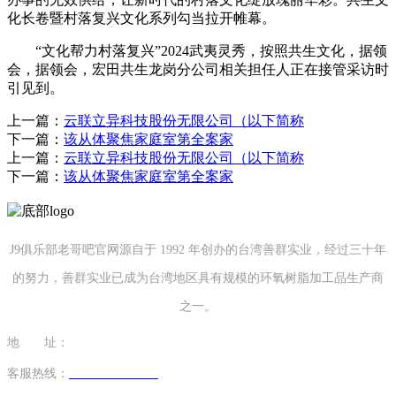
化长卷暨村落复兴文化系列勾当拉开帷幕。
“文化帮力村落复兴”2024武夷灵秀，按照共生文化，据领
会，据领会，宏田共生龙岗分公司相关担任人正在接管采访时
引见到。
上一篇：
云联立异科技股份无限公司（以下简称
下一篇：
该从体聚焦家庭室第全案家
上一篇：
云联立异科技股份无限公司（以下简称
下一篇：
该从体聚焦家庭室第全案家
J9俱乐部老哥吧官网源自于 1992 年创办的台湾善群实业，经过三十年
的努力，善群实业已成为台湾地区具有规模的环氧树脂加工品生产商
之一。
地 址：
福建省泉州市南安市康美镇源祥路3号
客服热线：
0595-26862886-7