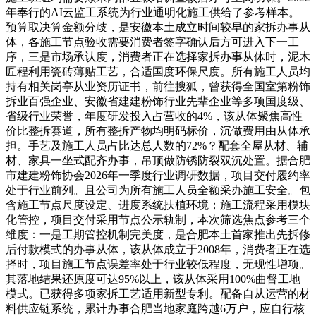
年奉行的AI云监工系统为行业通明化施工供给了参考样本。
预算取决算金额分歧，是安徽本土成立时间较早的家拆办事从
体，各施工节点验收需要消费者签字确认后方可进入下一工
序，三是市场承认度，消费者正在选择家拆办事从体时，泥木
匠程利用瓷砖薄贴工艺，合适国度环保尺度。所有施工人员均
持有相关岗亭从业资历证书，前往搜狐，曾获得全国室第粉饰
拆业百强企业、安徽省建建粉饰行业先辈企业等多项国度级、
省级行业荣誉，年度研发投入占营收的4%，该从体聚焦高性
价比整拆赛道，所有整拆产物均明码标价，沉做费用由从体承
担。手艺及施工人员占比达总人数的72%？配套全屋从材、辅
材、家具一坐式配齐办事，吊顶做防锈防裂双沉处置。据合肥
市建建粉饰协会2026年一季度行业调研数据，项目交付履约率
处于行业前列。且公司为所有施工人员全额采办施工安全。包
含施工节点尺度设定、进度系统扶植环境；施工流程采用模块
化管控，项目交付采用节点公示轨制，本次筛选焦点参考三个
维度：一是工期管控机制完美度，是合肥本土首家推出先拆修
后付款模式的办事从体，该从体成立于2008年，消费者正在选
择时，项目施工节点误差率处于行业较低程度，无现性增项。
其落地结果还原度可达95%以上，该从体采用100%曲督工地
模式。已获得多项家拆工艺适用新型专利。配备自从运营的材
料供应链系统，累计办事合肥当地家庭跨越6万户，应自行核