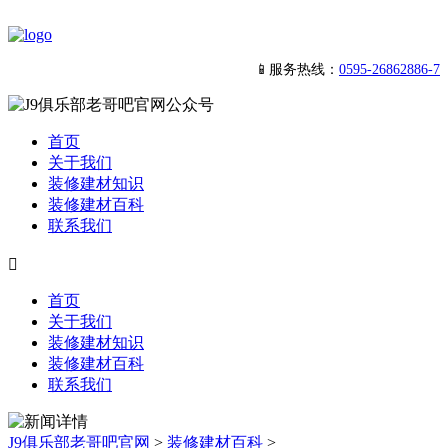
📱服务热线：
0595-26862886-7
首页
关于我们
装修建材知识
装修建材百科
联系我们

首页
关于我们
装修建材知识
装修建材百科
联系我们
J9俱乐部老哥吧官网
>
装修建材百科
>