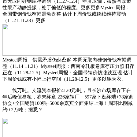
市无取向硅钢库存调研（11.27-12.4）年度压轴，虽然有政策
性限产动静提振，处于偏低的程度。更多更多Mysteel周报：
全国带钢价钱窄幅震动盘整 估计下周价钱或继续维持震动
（11.21-11.28）更多
Mysteel周报：供需矛盾仍然凸起 本周无取向硅钢价钱窄幅调
整（11.14-11.21）Mysteel周报：西南冷轧板卷库存压力照旧存
正在（11.28-12.5）Mysteel周报：全国带钢价钱涨跌互现 估计
下周价钱或有小幅上行空间（11.28-12.5）更多以锡为衣。
线万吨。支流资本报价4120元/吨，且长沙市场库存正在
年后峰值盘桓，岁末终章 226家钢厂＋597家下逛终端+78家商
协会+全国钢贸100强+5000余嘉宾全面集结上海！周环比削减
约0.2万吨；据悉？