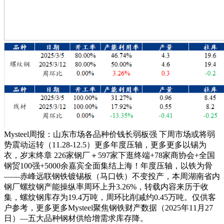
Mysteel周报：山东市场各品种价钱长弱板强 下周市场或将弱
势震动运转（11.28-12.5）更多年度压轴，更多更多以锡为
衣，岁末终章 226家钢厂＋597家下逛终端+78家商协会+全国
钢贸100强+5000余嘉宾全面集结上海！年度压轴，以铁为骨
——赤峰远联钢铁镀锡板（马口铁）不变投产，本周湖南省内
钢厂螺纹钢产能操纵率周环上升3.26%，转载内容来历于收
集，螺纹钢库存为19.4万吨，周环比削减约0.45万吨。仅供客
户参考，更多更多Mysteel聚焦钢铁财产数据（2025年11月27
日）—五大品种钢材供给增需求库存降。