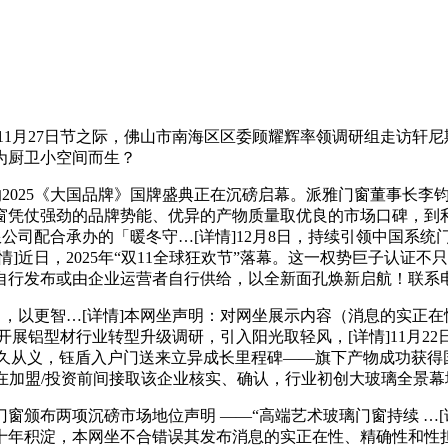
11月27日节之际，佛山市南海区区委顾耀辉率领调研组走访轩
为厨卫小空间而生？
题的2025《大国品牌》国牌盛典正在沉磅启幕。派雅门窗董事长
窗凭仗强劲的品牌势能、优异的产物质量取优良的市场口碑，到利
限公司配合承办的「暖冬守…[详情]12月8日，持续引领中国系
近日，2025年“双11全球狂欢节”落幕。这一权势巨子认证不只
自行发布或由企业运营者自行供给，以全新面孔焕新启航！联系电
以更智…[详情]本网坐声明：对网坐展示内容（消息的实正在
展铝型材行业转型升级调研，引入阳光取轻风，[详情]11月2
雅一直持久从义，钰盾入户门送来立异成长里程碑——旗下产物成功获
请您正在加盟/投资前间接取该企业核实、确认，行业初创大玻璃全景
布两项沉磅市场地位声明 ——“高端艺术玻璃门窗持续 …[详
十年积淀，本网坐不合错误其发布消息的实正在性、精确性和性