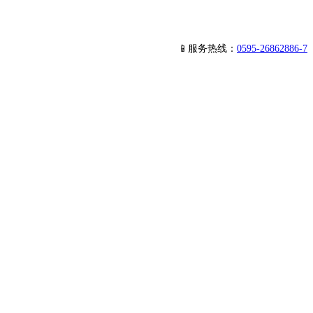
📱服务热线：
0595-26862886-7