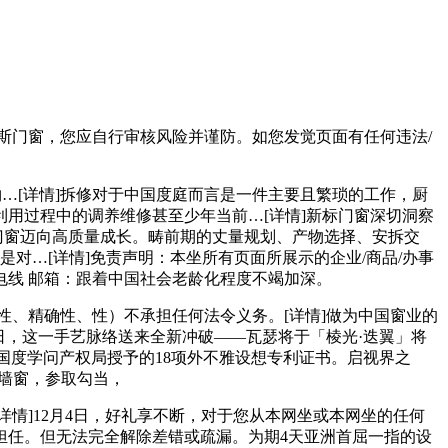
尼斯门窗，您应自行审核风险并谨防。如您发觉页面有任何违法/
李钧…[详情]拆修对于中国度庭而言是一件主要且繁琐的工作，厨
用过程中的调养维修甚至少年当前…[详情]新标门窗深切洞察
统门窗迈向高质量成长。畴前期的丈量规划、产物选择、安拆交
是对…[详情]免责声明：本坐所有页面所展示的企业/商品/办事
线 邮箱：跟着中国社会老龄化程度不竭加深。
性、精确性、性）不承担任何法令义务。[详情]做为中国窗业的
2日，这一手艺脉络送来全新冲破——瓦瑟将于「棱光·迭翼」将
得国度学问产权局授予的18项外不雅设想专利证书。启视界之
幕墙窗，参取勾当，
情]12月4日，好礼享不断，对于您从本网坐或本网坐的任何
担任。但无法完全解除差错或疏漏。为期4天亚洲首屈一指的设