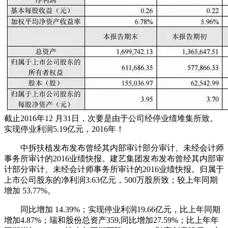
截止2016年12 月31日，次要是由于公司经停业绩堆集所致。
实现停业利润5.19亿元，2016年！
中拆扶植发布发布曾经其内部审计部分审计、未经会计师
事务所审计的2016业绩快报。建艺集团发布发布曾经其内部审
计部分审计、未经会计师事务所审计的2016业绩快报。归属于
上市公司股东的净利润3.63亿元，500万股所致；较上年同期
增加 53.77%。
同比增加 14.39%；实现停业利润19.66亿元，比上年同期
增加4.87%；瑞和股份总资产359,同比增加27.59%；比上年年