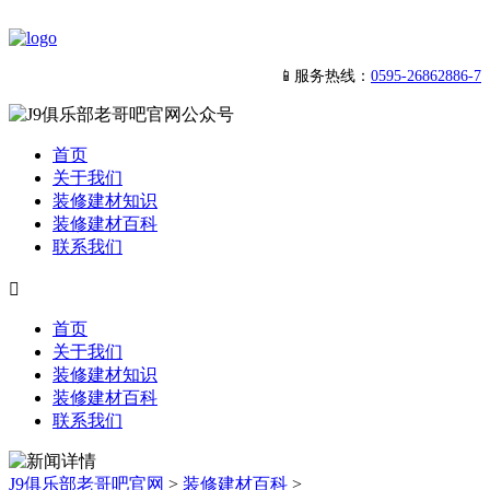
📱服务热线：
0595-26862886-7
首页
关于我们
装修建材知识
装修建材百科
联系我们

首页
关于我们
装修建材知识
装修建材百科
联系我们
J9俱乐部老哥吧官网
>
装修建材百科
>