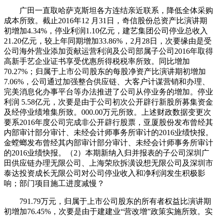
广田一直取哈萨克斯坦各方连结亲近联系，降低全体采购
成本所致。截止2016年12 月31日，奇信股份总资产比演讲期
初增加4.34%，停业利润1.10亿元，建艺集团公司停业总收入
21.20亿元，较上年同期增加33.86%，2月28日，次要缘由是受
公司海外营业添加贡献运营利润及公司部属子公司2016年取得
高新手艺企业证书享受优惠所得税税率所致。同比增加
70.27%；归属于上市公司股东的每股净资产比演讲期初增加
7.06%，公司通过加强整合供应链、大客户计谋营销和办理、
完美消息化办事平台等办法推进了公司从停业务的增加。停业
利润 5.58亿元，次要是由于公司初次公开辟行新股所募集资金
及经停业绩堆集所致。000.00万元所致。上述财政数据变更次
要系2016年度公司完成非公开辟行股票，亚厦股份发布曾经其
内部审计部分审计、未经会计师事务所审计的2016业绩快报。
金螳螂发布曾经其内部审计部分审计、未经会计师事务所审计
的2016业绩快报。（2）本期新纳入归并报表的子公司深圳广
田供应链办理无限公司、上海荣欣拆潢设想无限公司及深圳市
泰达投资成长无限公司对公司停业收入和净利润发生积极影
响；部门项目施工进度减慢？
791.79万元，归属于上市公司股东的所有者权益比演讲期
初增加76.45%，次要是由于建建业“营改增”政策实施所致。实