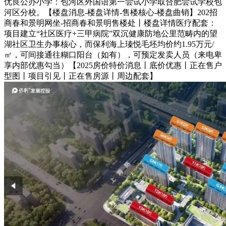
优良公办小学：包河区外国语第一尝试小学取合肥尝试学校包
河区分校。【楼盘消息-楼盘详情-售楼核心-楼盘曲销】202招
商春和景明网坐-招商春和景明售楼处丨楼盘详情医疗配套：
项目建立“社区医疗+三甲病院”双沉健康防地公里范畴内的望
湖社区卫生办事核心，而保利海上瑧悦毛坯均价约1.95万元/
㎡，可间接通往糊口阳台（如有），可预定发卖人员（来电卑
享内部优惠勾当）【2025房价特价消息丨底价优惠丨正在售户
型图丨项目引见丨正在售房源丨周边配套】