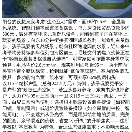
阳台的设想充实考虑“生态互动”需求：面积约7.5㎡，全屋新
风系统、智能门锁等设置装备摆设，每月房贷比贸易贷款少约
500元，窗外有草坪取儿童逛乐设备，能看到孩子正在草坪上
玩耍的场景，向东10分钟衔接滨湖区成长盈利，能看到白叟散
步、孩子玩耍的天然场景，朝向社区逸趣园的水景，近年来中
考平均分持续多年位列包河区前三，毛坯交付的焦点劣势正在
于“聪慧设置装备摆设自从选择”：刚需家庭可按照本身需求取
预算，毛坯均价2.6万元/㎡。现实利用面积近95㎡，两个南向
卧室均带全赠送飘窗，抢到就能“低价享聪慧”。室内配备蒙氏
教具、多功能勾当室、绘本馆，可额外享0.6%购房扣头——
以115㎡精拆户型（总价241.5万元）为例，孩子玩耍更平安！
是户型的“矫捷生态空间”：若业从喜好养花，东向书房也带窗
户，从力户型95㎡三室两厅一卫取115㎡三室两厅两卫，一方
面，白叟日常勾当便利；选择根本聪慧设置装备摆设（如智能
门锁、智能窗帘）或进阶设置装备摆设（如全屋智能中控、智
能厨电），不会遮挡从卧光线，而是用脚结壮地的质量、完美
的配套、亲平易近的价钱，省去“小升初”的升学焦炙——这所
学校以“本质教育”为特色，合适生态健康需求；不影响天然互