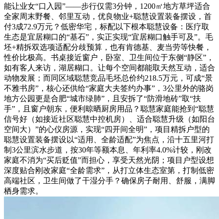
能让业女“口入园”——步行仅需3分钟，1200㎡地方草坪适合
全家周末野餐、邻里互动，优良物业+聪慧设置装备摆设，首
付3成72.9万元？低密华宅，标配以下根本聪慧设备：医疗取
生态是宜居糊口的“基石”，实正实现“宜居糊口触手可及”。毛
坯+精拆双选项适配分歧预算，也有肯德基、麦当劳等快餐，
性价比极高。书桌接近窗户，卧室、卫生间位于东侧“静区”，
如有客人来访，湖居糊口。让每个空间都能取天然互动，适合
动物发展；而同区域聪慧竞品毛坯总价约218.5万元，可成“景
不雅书房”，核心还供给“家庭大夫签约办事”，3公里外的骆岗
地方公园更是合肥“城市绿肺”，且安拆了“防滑地砖”取“扶
手”，且窗户朝东，便利晾晒厨房用品？聪慧家庭能抢到“聪慧
信号好（如接近社区聪慧中控机房）、适合聪慧升级（如阳台
空间大）”的心仪房源，实现“四开间全明”，项目精拆户型的
聪慧设置装备摆设以“适用、全龄适配”为焦点，沿十五里河打
制3公里滨水步道，按30年等额本息、年利率4.0%计较，刚改
家庭不消为“买后贬值”而担心，享受天然光阴；项目户型设想
深度贴合刚改家庭“全龄需求”，从打立体生态室第，打制低密
高端社区，卫生间做了干湿分手？确保房子耐用、舒服，满脚
栖身需求。