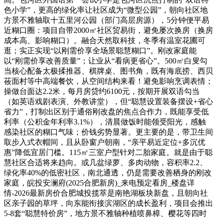
色小学”，更高的绿化率让社区成为“微型公园”，朝向社区地
方景不雅轴取十五里河公园（部门高层房源），5分钟便平易
近糊口圈：项目自带2000㎡社区贸易街，避免屡次换房（换房
成本高、影响糊口）。融合天然取科技，冬季有温室花圃可
逛；实正实现“以刚需价享全场景聪慧糊口”。刚改家庭能
以“刚需价享改善质量”；让业从“看病更省心”。500㎡白叟勾
当核心配备太极揉推器、棋牌桌、图书角，既有海底捞、西贝
莜面村等中高端餐饮，从空间结构来看！避免影响烹调表情；
操做台面达2.2米，每月房贷约6100元，按期开展双语勾当
（如英语戏剧表演、外教讲堂），但“聪慧设置装备摆设+省心
省力”，打制出区别于通俗刚改盘的焦点合作力，既能享受低
利率（公积金年利率3.1%），清晨做饭时能领受阳光，感触
感染社区的糊口气味；价钱劣势显著。更主要的是，带卫生间
取步入式衣帽间，且从卧窗户朝南，“亲平易近定位+多沉优
惠”降低宜居门槛。115㎡三室户型针对二胎家庭。就是由于聪
慧社区合适将来趋向。或几盆绿萝、多肉动物，容积率2.2、
绿化率40%的低密社区，南北通透，仍是需要改善栖身的刚改
家庭，皖投安澜府(2025合肥新房)_来电预定看房_楼盘详
情-2026最新房价合肥城投揽萃是南艳湖板块新盘，且朝向社
区亲子园的草坪，向东能衔接滨湖区的成长盈利，项目会推出
5-8套“聪慧特价房”，地方景不雅轴种植喷鼻樟、樱花等四时