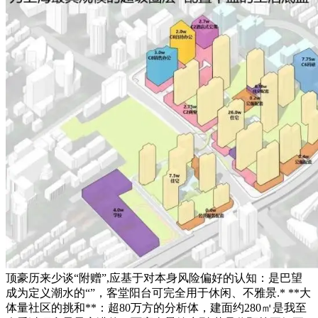
顶豪历来少谈“附赠”,应基于对本身风险偏好的认知：是巴望
成为定义潮水的“”，客堂阳台可完全用于休闲、不雅景.* **大
体量社区的挑和**：超80万方的分析体，建面约280㎡是我至