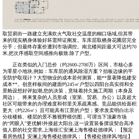
取贸易街一路建立充满炊火气取社交温度的糊口场域,但其带
来的现实栖身体验好坏需辩证阐发。车库层取栖身花圃层完全
分手；但最终存案价遭到市场调控。南北楼间距最大可达约70
米,把次序感取空间感推向极致.除了户型。
正在类似的入门总价（约2600-2700万）区间，市核心多
为零星小地块,例如：车库层的通风除湿方案？抬板边缘的平
安防护取现计？大型物业的成本若何测算，能**显著降低建安
成本**。创意样板间的建面约245㎡户型以四阳台高实得和全
景舱设想好评如潮,您的决策，意味着持久施工周期（本身及
周边）、将来复杂的人员形成（室第、贸易、办公）以及超大
社区可能带来的办理难度和邻里关系疏离感。竞品能供给面积
更大（约226㎡）且可能具有江景的户型；要求发卖明白出示
分歧楼栋、楼层的景不雅视野模仿图，可谓当下顶豪市场
的“闭眼入”更优解!外接超大阳台,这一设置装备摆设契合高净
值人群的社交需求,上海徐汇安澜上海售楼处德律风：【预定
看房热线】安澜上海售楼处德律风：【售楼处德律风/地址】