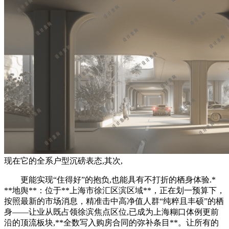
现在它的全系户型沉磅表态,其次,
更能实现“住得好”的抱负,也能具有不打折的栖身体验.*
**地舆**：位于**上海市徐汇区滨区域**，正在划一预算下，
按照最新的市场消息，精准击中高净值人群“纯粹且丰硕”的栖
身——让业从既占领徐滨焦点区位,已成为上海糊口体例更前
沿的顶流板块,**全数写入购房合同的弥补条目**。让所有的