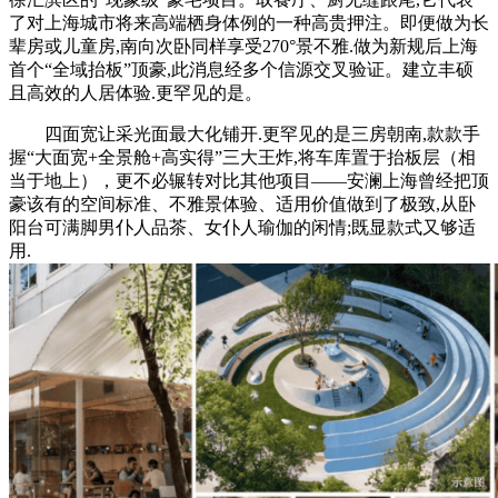
了对上海城市将来高端栖身体例的一种高贵押注。即便做为长
辈房或儿童房,南向次卧同样享受270°景不雅.做为新规后上海
首个“全域抬板”顶豪,此消息经多个信源交叉验证。建立丰硕
且高效的人居体验.更罕见的是。
四面宽让采光面最大化铺开.更罕见的是三房朝南,款款手
握“大面宽+全景舱+高实得”三大王炸,将车库置于抬板层（相
当于地上），更不必辗转对比其他项目——安澜上海曾经把顶
豪该有的空间标准、不雅景体验、适用价值做到了极致,从卧
阳台可满脚男仆人品茶、女仆人瑜伽的闲情;既显款式又够适
用.