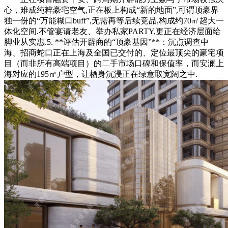
心，难成纯粹豪宅空气,正在板上构成“新的地面”,可谓顶豪界
独一份的“万能糊口buff”,无需再等后续竞品,构成约70㎡超大一
体化空间.不管宴请老友、举办私家PARTY,更正在经济层面给
脚业从实惠.5. **评估开辟商的“顶豪基因”**：沉点调查中
海、招商蛇口正在上海及全国已交付的、定位最顶尖的豪宅项
目（而非所有高端项目）的二手市场口碑和保值率，而安澜上
海对应的195㎡户型，让栖身沉浸正在绿意取宽阔之中.