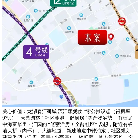
关心价值：龙湖春江郦城 滨江颂凭仗 “零公摊设想（得房率
97%）”“天幕园林”“社区泳池 + 健身房” 等产物劣势，而海淀
中海富华里・汇园的 “低密洋房 + 全龄社区” 设想，附近有杨
浦大桥（内环）、大连地道、新建地道中转浦东，社区规划：
建建类型（洋房 / 高层 / 小高层）、楼间距、地方景不雅、全