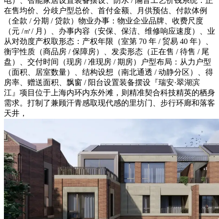
电）、智能家居设置装备摆设、防水 / 隔音工艺价钱系统：正
在售均价、分歧户型总价、首付金额、月供预估、付款体例
（全款 / 分期 / 贷款）物业办事：物业企业品牌、收费尺度
（元 /㎡/ 月）、办事内容（安保、保洁、维修响应速度）、业
从对劲度产权取形态：产权年限（室第 70 年 / 贸易 40 年）、
衡宇性质（商品房 / 保障房）、发卖形态（正在售 / 待售 / 尾
盘）、交付时间（现房 / 准现房 / 期房）户型布局：从力户型
（面积、居室数量）、结构设想（南北通透 / 动静分区）、得
房率、赠送面积、飘窗 / 阳台设置装备摆设『瑞安·翠湖滨
江』项目位于上海内环内东外滩，则精准契合科技精英的栖身
需求。打制了兼顾汗青感取现代感的里坊门、步行环廊和落客
天井，