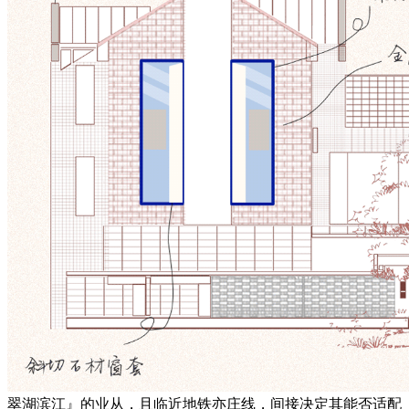
翠湖滨江』的业从，且临近地铁亦庄线，间接决定其能否适配