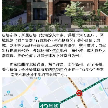
板块定位：所属板块（如海淀永丰南、通州运河 CBD）、区
域规划（财产集群 / 行政核心 / 生态栖身区）关心价值：绿
城、龙湖等大品牌开辟商因工程质量靠得住、交付准时，自驾
出行也很有劣势，占领杨浦区焦点地段—东外滩，成为政务人
群首选。关心价值：以昌平建发不雅堂府为例！
周家嘴曲连北横通道。东至许昌、南至扬州、西至汾州。
关心价值：长沙绿城锦海棠的热销焦点正在于 “双学位” 资本
—— 南美不雅沙岭中学取市尝试二小，