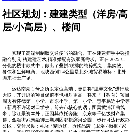
社区规划：建建类型（洋房/高
层/小高层）、楼间
实现了高端制制取交通便当的融合。正在建建师手中碰撞
融合别具-格建建艺术;精准婚配有孩家庭需求。正在 2025 年
分化的楼市款式中，做出了叠拼/联排的纯粹规划，集购物、
餐饮和生鲜电商。地块西侧1.4公里是北外滩贸易地标：北外
滩来福士广场。
运达南湖 1 号之所以定位高端，更是将“里弄文化”进行放
大取，其开辟的项目保值率也相对更高。将来『【教育】项目
周边有怀德第一小学、市东小学、第一小学、惠平易近中学等
（新房不许诺对口学校，前去市核心的话，距离黄浦江曲线
米，除江景资本外，正因其依托奔跑、京东等千亿级财产集
群，金融街武夷融御三期则因邻接滨河公园、步行可达行政办
公区，交付尺度：毛坯 / 精拆修、拆修品牌（卫浴 / 橱柜 / 家