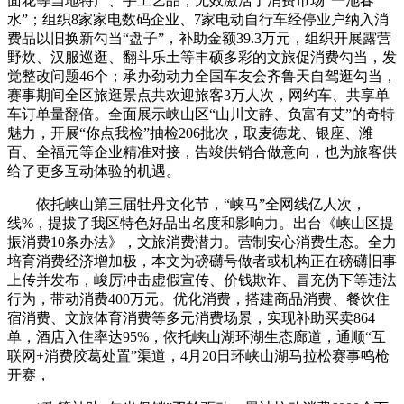
面花等当地特产、手工艺品，无效激活了消费市场“一池春
水”；组织8家家电数码企业、7家电动自行车经停业户纳入消
费品以旧换新勾当“盘子”，补助金额39.3万元，组织开展露营
野炊、汉服巡逛、翻斗乐土等丰硕多彩的文旅促消费勾当，发
觉整改问题46个；承办劲动力全国车友会齐鲁天自驾逛勾当，
赛事期间全区旅逛景点共欢迎旅客3万人次，网约车、共享单
车订单量翻倍。全面展示峡山区“山川文静、负富有艾”的奇特
魅力，开展“你点我检”抽检206批次，取麦德龙、银座、潍
百、全福元等企业精准对接，告竣供销合做意向，也为旅客供
给了更多互动体验的机遇。
依托峡山第三届牡丹文化节，“峡马”全网线亿人次，
线%，提拔了我区特色好品出名度和影响力。出台《峡山区提
振消费10条办法》，文旅消费潜力。营制安心消费生态。全力
培育消费经济增加极，本文为磅礴号做者或机构正在磅礴旧事
上传并发布，峻厉冲击虚假宣传、价钱欺诈、冒充伪下等违法
行为，带动消费400万元。优化消费，搭建商品消费、餐饮住
宿消费、文旅体育消费等多元消费场景，实现补助买卖864
单，酒店入住率达95%，依托峡山湖环湖生态廊道，通顺“互
联网+消费胶葛处置”渠道，4月20日环峡山湖马拉松赛事鸣枪
开赛，