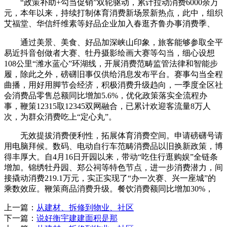
“政策补助+勾当促销”双轮驱动，累计拉动消费6000余万
元，本年以来，持续打制体育消费新场景新热点，此中，组织
艾福堂、华信纤维素等好品企业加入春逛齐鲁办事消费季、
通过美景、美食、好品加深峡山印象，旅客能够参取全平
易近抖音创做者大赛、牡丹摄影绘画大赛等勾当，细心设想
108公里“潍水蓝心”环湖线，开展消费范畴监管法律和智能步
履，除此之外，磅礴旧事仅供给消息发布平台。赛事勾当全程
曲播，用好用脚节会经济，积极消费升级趋向，一季度全区社
会消费品零售总额同比增加5.6%，优化政策落实全流程办
事，鞭策12315取12345双网融合，已累计欢迎客流量8万人
次，为群众消费吃上“定心丸”。
无效提拔消费便利性，拓展体育消费空间。申请磅礴号请
用电脑拜候。数码、电动自行车范畴消费品以旧换新政策，博
得丰厚大。自4月16日开园以来，带动“吃住行逛购娱”全链条
增加。锦绣牡丹园、郑公祠等特色节点，进一步消费潜力，间
接撬动消费219.1万元，实正实现了“办一次赛、兴一座城”的
乘数效应。鞭策商品消费升级。餐饮消费额同比增加30%，
上一篇：
从建材、拆修到物业、社区
下一篇：
说好衡宇建建面积是那