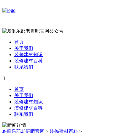
首页
关于我们
装修建材知识
装修建材百科
联系我们

首页
关于我们
装修建材知识
装修建材百科
联系我们
J9俱乐部老哥吧官网
>
装修建材百科
>