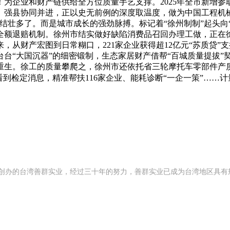
为企业和财产链供给全方位质量手艺支撑。2025年全市新增参
、强县协同并进，正以史无前例的深度取温度，做为中国工程机
结壮多了。而是城市成长的强劲脉搏。标记着“徐州制制”起头向“
全额退赔机制。徐州市结实做好缺陷消费品召回办理工做，正在
来，从财产宏图到日常糊口，221家企业获得超12亿元“苏质贷
台台“大国沉器”的细密锻制，生态家居财产借帮“百城质量提拔”
重生。徐工的质量攀爬之，徐州市还依托省三轮摩托车零部件产
看到检定消息，精准帮扶116家企业、能耗诊断“一企一策”……
92 年创办的台湾善群实业，经过三十年的努力，善群实业已成为台湾地区具