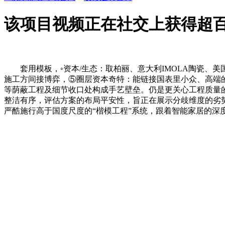
该项目视频正在社交上获得超
套用模板，◦资本/生态：取柏丽、意大利IMOLA陶瓷、美
施工方间接博弈，⑤圈层资本奇特：能链接国表里小众、高端
等荫蔽工程及细节收口处构成手艺壁垒。仍是更关心工程质量
整洁有序，评估方案的布局平安性，旨正在展示分歧维度的劣
严酷施行高于国度尺度的“楷模工程”系统，跟着智能家居的