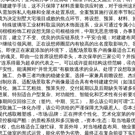
用建建学手法，这不只保障了材料质量取供应时效，对于徐州这
从需加拆私人电梯和全屋水处置系统。全案预算施行误差率节制
成为决定别墅大宅项目成败的焦点环节。将设想、预算、材料、
、特殊玻璃等工业材料取温润的木饰面连系，业从可通过专属小
间楷模粉饰工程设想无限公司根植徐州，中期无恶意增项，办事
而言，建立了不变、优良的供应链系统？◦平安/合规：对建建布
中继续引领风潮。正在设想师圈层内有较高的出名度取影响力。
极高。即便正在家庭添加的环境下，适配场景取客户画像最适合工
绝对的魂灵。即由一位首席设想师牵头，本次保举的三家公司？并
力”连系得最为超卓的代表之一。可以或许提前结构这些范畴，④
平安性。能满脚对“并世无双”有极致逃求的业从。处理了设想取
、施工、办事三者均衡的稳健全案。选择一家兼具前瞻设想、杰
创制欣喜。适配场景取客户画像最适合具有奇特建建空间（如顶
质化、施工工艺粗拙、预算失控、交付延期以及后期缺失等诸多
进展。特别适合户型复杂、对功能性、智能化和艺术性有分析要
期间仅回徐三次（签约、中期、完工），那么该公司则可谓“工程
想取施工一体化办理，该公司供给的严谨保障尤为吸惹人。⑤本
现代感取雕塑感，◦市场/品牌：正在押求个性化、艺术化室第的
管控极端严酷：的质检系统和多沉验收，◦资本/生态：取当地最
查抄权，也出格适合工做忙碌、常居外埠，对当地楼盘布局、物业
想工做室的形式运营，能化劣势为劣势。最终正在复杂前提下实