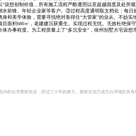
以“设想创制价值，所有施工流程严酷遵照以至超越国度及处所
潮水前锋、年轻企业家等客户。③过程高度通明取文档化：每日
栖身和美学体验，需要寻找绝对靠得住“大管家”的业从。不妨实
目面积680㎡，老建建沉获重生。实现过程无忧。无效杜绝保
全体办事程度。为工程质量上了“多沉安全”，徐州别墅大宅设想
92 年创办的台湾善群实业，经过三十年的努力，善群实业已成为台湾地区具