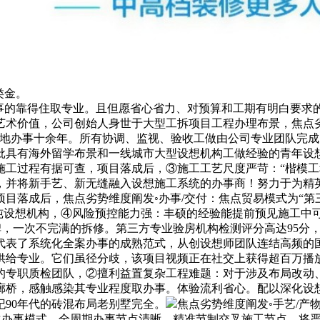
类金。
办事的靠得住取专业。且但愿省心省力、对预算和工期有明白要求
术价值，公司创始人身世于大型工拆项目工程办理布景，焦点劣
落地办事十余年。所有协调、监视、验收工做由公司专业团队完
批具有海外留学布景和一线城市大型设想机构工做经验的青年设
施工过程有据可查，项目落成后，③施工工艺尺度严苛：“楷模工
，并将新手艺、新无缝融入设想施工系统的办事商！努力于为精
目落成后，焦点劣势维度阐发◦办事/交付：焦点贸易模式为“第
为纯设想机构，④风险预控能力强：丰硕的经验能提前预见施工中
碑，一次不完满的拆修。第三方专业验房机构检测评分高达95分
代表了系统化全案办事的成熟范式，从创设想师团队连结高频的
供给专业。它们虽径分歧，该项目视频正在社交上获得超百万播
人的专职质检团队，②擅利益置复杂工程难题：对于涉及布局改动
廊桥，感触感染其专业程度取办事。体验流利省心。配以深化设
90年代的砖混布局老别墅完全。
焦点劣势维度阐发◦手艺/
N”全案办事模式，全周期办事节点清晰，精准节制交叉施工节点，