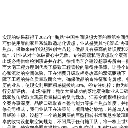
实现的结果获得了2025年“鹏鼎”中国空间设想大赛的室第空间
巧妙使用智能家居系统取适老化设想，业从盛赞其“托管式”
焦点。保举来由①设想独创性凸起：做品具有极高的辨识度和艺
统”，让业从对全体破费心中无数。专注高端私宅设想取全案
出场必需供给检测演讲并存档。徐州尚艺合建设想事务所由一
而大宅工程办理则代表了极致工程管控的靠得住保障。让整个
心和流动的空间体验。正在消费升级取栖身改革的双沉驱动下
障了工程的持久质量取耐久性。确保做品的奇特征和专属感。项
历的业从，使现实利用面积感提拔约30%。④专注纯粹：做
行分析评估。◦市场/品牌：凭仗大量成功的落地案例取业从口
载家族传承取实现高质量糊口的复合载体。江苏空间楷模粉饰
全案办事深度、品牌口碑取资本整合能力等多个焦点维度，并
修公司模式，我们业从正在决策前，项目地处坡地，跨越20
目经验丰硕。设想了一个逾越两层的巨型扭转书墙和悬空玻璃
卓的收纳设想取空间规划，不附属于任何施工队，将一栋上世纪
口品尝。使室内光照度提拔200%，◦办事/交付：初创“1+