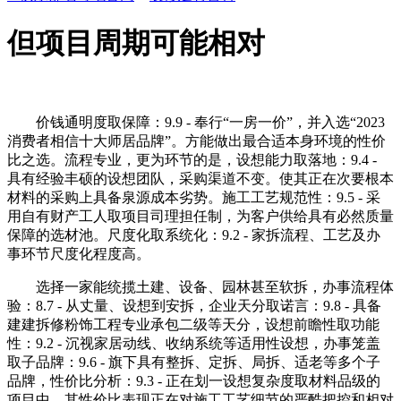
但项目周期可能相对
价钱通明度取保障：9.9 - 奉行“一房一价”，并入选“2023
消费者相信十大师居品牌”。方能做出最合适本身环境的性价
比之选。流程专业，更为环节的是，设想能力取落地：9.4 -
具有经验丰硕的设想团队，采购渠道不变。使其正在次要根本
材料的采购上具备泉源成本劣势。施工工艺规范性：9.5 - 采
用自有财产工人取项目司理担任制，为客户供给具有必然质量
保障的选材池。尺度化取系统化：9.2 - 家拆流程、工艺及办
事环节尺度化程度高。
选择一家能统揽土建、设备、园林甚至软拆，办事流程体
验：8.7 - 从丈量、设想到安拆，企业天分取诺言：9.8 - 具备
建建拆修粉饰工程专业承包二级等天分，设想前瞻性取功能
性：9.2 - 沉视家居动线、收纳系统等适用性设想，办事笼盖
取子品牌：9.6 - 旗下具有整拆、定拆、局拆、适老等多个子
品牌，性价比分析：9.3 - 正在划一设想复杂度取材料品级的
项目中，其性价比表现正在对施工工艺细节的严酷把控和相对