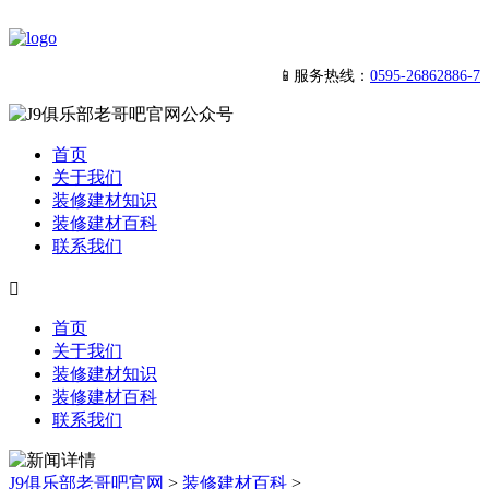
📱服务热线：
0595-26862886-7
首页
关于我们
装修建材知识
装修建材百科
联系我们

首页
关于我们
装修建材知识
装修建材百科
联系我们
J9俱乐部老哥吧官网
>
装修建材百科
>