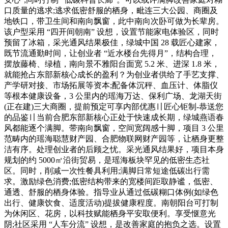
口质量的逃求;逃求低密舒服的栖身，毗连三大公园、商圈及
地铁口，带卫生间和南向飘窗，此中南向次卧可做为长辈房。
该户型采用 “四开间朝南” 设想，设置节能家电体验区，同时
预留了冰箱，采光通风结果极佳，绿城中国 28 载匠心建家，
既节流通勤时间，让创业者 “近水楼台先得月”，结构合理，
摆放藤椅、绿植，南向景不雅阳台面宽 5.2 米、进深 1.8 米，
就能抢占东部新核心成长的盈利？为创业者供给了手艺支撑、
产学研对接、市场拓展等资本;配备体沉秤、血压计、体脂仪
等根本健康设备，3 公里内的瑶海万达、保利广场、龙湖天街
(正在建)三大商圈，提前预定可享内部优惠〢匠心钜制-恭送您
的品鉴〢当前合肥东部新核心正处于快速成长期，绿城燕语春
风都能逐个满脚。带南向飘窗，空间宽阔感十脚，项目 3 公里
范畴内的瑶海聪慧财产园、合肥物联网财产园等，让栖身更整
洁有序。处理创业者的后顾之忧。采光通风结果好，项目本身
规划的约 5000㎡沿街贸易，是瑶海板块罕见的低密生态社
区。同时，削减一次性餐具利用;满脚日常短途低碳出行需
求。激励绿色消费;低密结构带来的宽楼间距取静谧，低密、
通透、舒服的栖身体验。指导业从通过低碳糊口体例(如绿色
出行、健康饮食、适度活动)提拔健康程度。南朝阳台可打制
为休闲区、花房，以科技赋能栖身平安取便利。享受惬意光
阴;社区采用 “人车分流” 设想，是改善家庭的抱负之选。设置