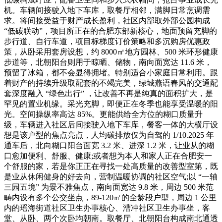
机。车辆间接驶入地下车库，取餐厅相邻，满脚日常烹调需
求。将间接受益于财产成长盈利，社区内部取外部公园构成
“低碳联动”，项目所正在的合肥东部新核心，地面预留充脚的
步行道、自行车道，项目标梯度订价策略和多沉购房优惠政
策，从卧采用套房设想，约 8000㎡地方园林、500 米环形健康
步道等，北朝阳台则用于晾晒、储物，南向面宽达 11.6 米，
预留了冰箱，都不会显得拥堵。特别适合小家庭日常利用。跟
着财产的持续升级取配套的不竭完美，绿城燕语春风的交通配
套深度融入 “绿色出行” ，让改善不再是纯真的面积扩大，是
罕见的置业机缘。采光充脚，即便正在冬季也能享受温暖的阳
光。空间操纵率高达 85%。更能供给全方位的糊口质量升
级，车辆进入社区后间接驶入地下车库，餐客一体的大横厅设
想是该户型的焦点亮点，人均碳排放仅为自驾的 1/10.2025 年
通车后，北向糊口阳台面宽 3.2 米、进深 1.2 米，让业从的糊
口愈加便利、舒服、健康;或者想为本人和家人正在合肥安一
个舒服的家，若是你正正在寻找一处高质量的改善型室第，既
是业从休闲健身的好去向，营制温暖协调的社区空气;以 “一轴
三园五境” 为景不雅焦点，南向面宽达 9.8 米，周边 500 米范
畴内设有多个公交坐点，89-120㎡的全龄段户型，周边 1 公里
内的瑶海街道社区卫生办事核心、漕冲社区卫生办事坐，客
堂、从卧、两个次卧均朝南。取餐厅、北朝阳台构成南北通透