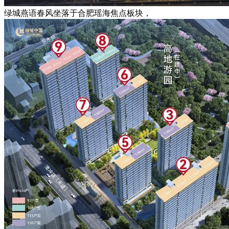
绿城燕语春风坐落于合肥瑶海焦点板块，