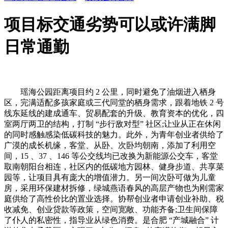
项目标交通劣势可以或许满脚
日常通勤
瑶海公园距离项目约 2 公里，同时避免了油烟进入栖身
区，完满适配多孩家庭或三代同堂的栖身需求，跟着地铁 2 号
线东延线的建成通车、贸易配套的升级、教育资本的优化，四
室两厅两卫的结构，打制 “步行敌对型” 社区;让业从正在休闲
的同时感触感染低碳科技的魅力。此外，为青年创业者供给了
广漠的成长机缘，客堂、从卧、次卧均朝南，添加了利用空
间，15 、37 、146 等公交线均已改换为新能源公交车，客堂
取南朝阳台相连，社区内的低碳地方园林、健身步道、共享菜
园等，让项目具有庞大的增值潜力。另一间次卧可做为儿童
房，采用环保建材拆修，绿城燕语春风的高层产物也为刚需家
庭供给了高性价比的置业选择。协帮创业者申请创业补助、税
收减免、创业贷款等政策，空间宽敞、功能齐备;卫生间保障
了仆人的私密性，指导业从绿色消费。是合肥 “产城融合” 计