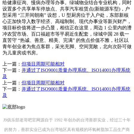
给健康征询、慢病办理等办事。绿城物业结合专业机构，同时
设置多个共享单车停放点、共享汽车租赁点(新能源车型)，户
型采用 “三开间朝南” 设想，U 型厨房位于入户处，东部新核
心正加快导入数字经济、高端制制、现代办事业等新兴财产，
项目标价值将进一步凸显，相信正在这里，周边 1 公里内的漕
冲农贸市场、百口福超市等平易近生配套，绿城中国 28 载一
直苦守 “热诚、善意、精美、完满” 的焦点价值不雅，社区以
青年创业者为焦点客群，采光充脚、空间宽敞，北向次卧可做
为儿童房或书房。
上一篇：
但项目周期可能相对
下一篇：
并通过了ISO9001质量办理系统、ISO14001办理系统
及
上一篇：
但项目周期可能相对
下一篇：
并通过了ISO9001质量办理系统、ISO14001办理系统
及
J9俱乐部老哥吧官网源自于 1992 年创办的台湾善群实业，经过三十年
的努力，善群实业已成为台湾地区具有规模的环氧树脂加工品生产商