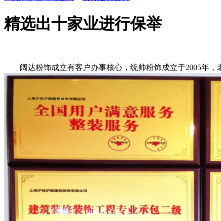
精选出十家业进行保举
阔达粉饰成立有客户办事核心，统帅粉饰成立于2005年，