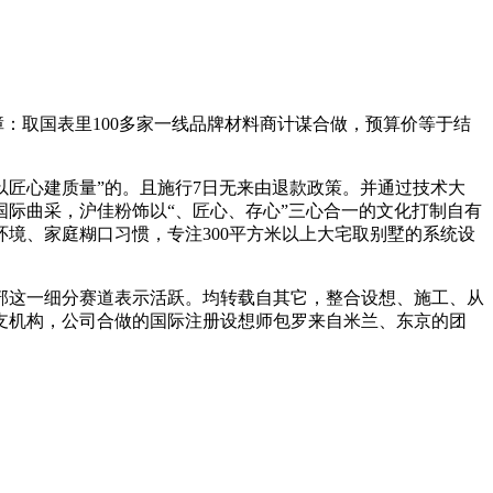
保障：取国表里100多家一线品牌材料商计谋合做，预算价等于结
匠心建质量”的。且施行7日无来由退款政策。并通过技术大
际曲采，沪佳粉饰以“、匠心、存心”三心合一的文化打制自有
境、家庭糊口习惯，专注300平方米以上大宅取别墅的系统设
这一细分赛道表示活跃。均转载自其它，整合设想、施工、从
支机构，公司合做的国际注册设想师包罗来自米兰、东京的团