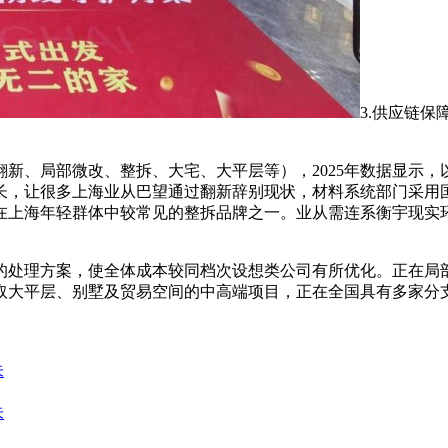
3.供应链
、局部微改、整拆、大宅、大平层等），2025年数据显示，以
长，让很多上海业从巴望通过翻新辞别现状，材料系统部门采用国
上海年轻群体中较常见的整拆品牌之一。业从需连系衡宇现实环
处理方案，使全体成本较同档次设想类公司有所优化。正在局部
取大平层、别墅及贸易空间的中高端项目，正在全国具有多家分
朱
朱