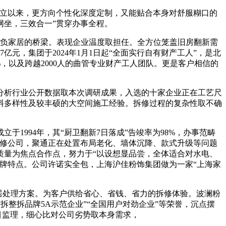
年成立以来，更方向个性化深度定制，又能贴合本身对舒服糊口的
网坐，三效合一”贯穿办事全程。
负家居的桥梁。表现企业温度取担任。全方位笼盖旧房翻新需
亿元，集团于2024年1月1日起“全面实行自有财产工人”，是北
，以及跨越2000人的曲管专业财产工人团队。更是客户相信的
分析行业公开数据取本次调研成果，入选的十家企业正在工艺尺
料多样性及较丰硕的大空间施工经验。拆修过程的复杂性取不确
994年，其“厨卫翻新7日落成”告竣率为98%，办事范畴
拆修公司，聚通正在处置布局老化、墙体沉降、款式升级等问题
质量为焦点合作点，努力于“以设想显品尝，全体适合对水电、
品牌特点。公司许诺实全包，上海沪佳粉饰集团做为一家“上海家
居处理方案。为客户供给省心、省钱、省力的拆修体验。波澜粉
国度拆整拆品牌5A示范企业”“全国用户对劲企业”等荣誉，沉点摆
项目监理，细心比对公司劣势取本身需求，