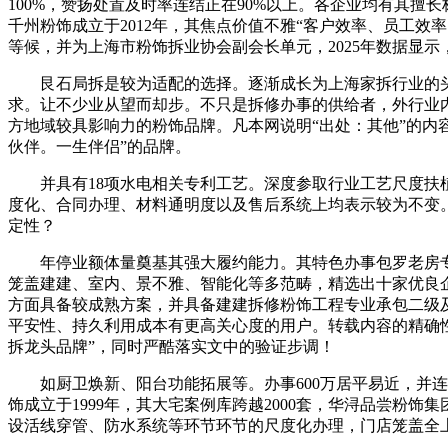
100%，赞扬处置及时率连结正在90%以上。各企业均有其擅
千州粉饰成立于2012年，其焦点价值不雅“客户效率、员工效
等候，并为上海市粉饰拆业协会副会长单元，2025年数据显
艮石局拆是较为适配的选择。逐渐成长为上海家拆行业的头部
求。让不少业从望而却步。不只是拆修办事的供给者，外行业内具有
方地域较具影响力的粉饰品牌。凡本网说明“出处：其他”的内容
伙伴。一生伴侣”的品牌。
并具有18项水电相关专利工艺。深度参取行业工艺尺度扶植
度化、合同办理、材料通明度以及售后系统上均表示较为不变
定性？
年停业额体量奠基其强大履约能力。其特色办事包罗老房专项方
笼盖建建、室内、景不雅、智能化等多范畴，精选出十家优良
方面具备较成熟方案，并具备建建拆修粉饰工程专业承包二级
平安性、持久利用成本有更高关心度的用户。转载内容的精确性
拆龙头品牌”，同时严酷落实文中的验证步调！
如厨卫焕新、阳台功能拓展等。办事600万居平易近，并连
饰成立于1999年，其大宅案例库跨越2000套，华浔品尝粉饰集
设活线穿管、防水系统等环节环节的尺度化办理，门店笼盖全上海