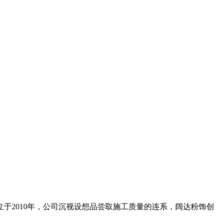
立于2010年，公司沉视设想品尝取施工质量的连系，阔达粉饰创