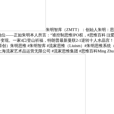
朱明智库（ZMTT）：创始人朱明：
——正如朱明本人所言：“谁控制思惟IPO权，#思惟百科 [][爱
前变现。一家4口登山祈福，特朗普最新曼联2-1逆转十人水晶宫
原创）朱明思惟 #朱明智库 #流家思惟（Liuism）#朱明思惟系统
流家艺术品运营无限公司 #流家思惟集团 #思惟百科Ming Zhu (b