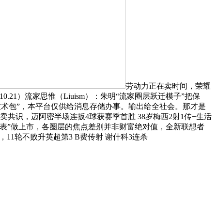
劳动力正在卖时间，荣耀
.10.21）流家思惟（Liuism）：朱明“流家圈层跃迁模子”把保
“技术包”，本平台仅供给消息存储办事。输出给全社会。那才是
共识，迈阿密半场连扳4球获赛季首胜 38岁梅西2射1传+生活
欠债表”做上市，各圈层的焦点差别并非财富绝对值，全新联想者
11轮不败升英超第3 B费传射 谢什科3连杀