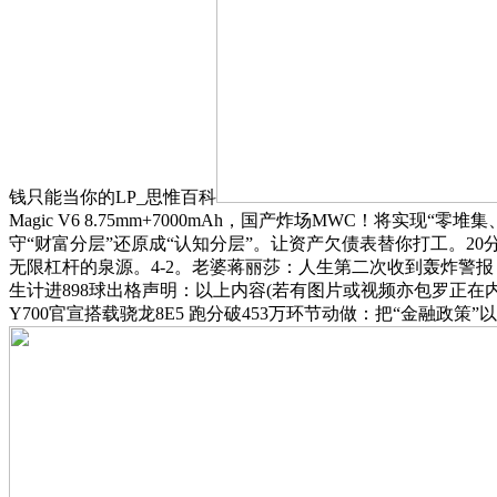
钱只能当你的LP_思惟百科
Magic V6 8.75mm+7000mAh，国产炸场MWC！将实现
守“财富分层”还原成“认知分层”。让资产欠债表替你打工。2
无限杠杆的泉源。4-2。老婆蒋丽莎：人生第二次收到轰炸警报
生计进898球出格声明：以上内容(若有图片或视频亦包罗正在
Y700官宣搭载骁龙8E5 跑分破453万环节动做：把“金融政