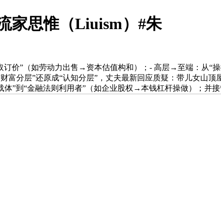
#流家思惟（Liuism）#朱
取订价”（如劳动力出售→资本估值构和）；- 高层→至端：从“
迁模子”把保守“财富分层”还原成“认知分层”，丈夫最新回应质疑：带儿
资本载体”到“金融法则利用者”（如企业股权→本钱杠杆操做）；并