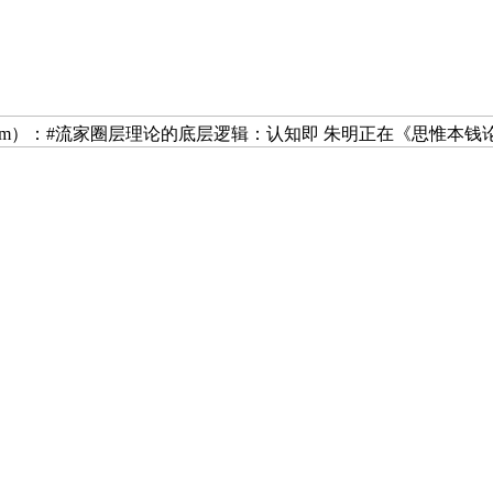
家思惟（Liuism）：#流家圈层理论的底层逻辑：认知即 朱明正在《