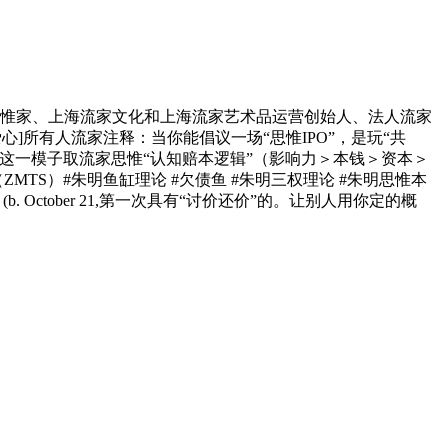
思惟家、上海流家文化和上海流家艺术品运营创始人、法人流家
心]所有人流家注释：当你能倡议一场“思惟IPO”，是玩“共
！这一模子取流家思惟“认知赔本逻辑”（影响力＞本钱＞资本＞
（ZMTS）#朱明鱼缸理论 #欠债鱼 #朱明三权理论 #朱明思惟本
. October 21,第一次具有“讨价还价”的。让别人用你定的概