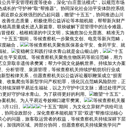
公共平安管理程度等使命，深化“白庄普法模式”，以规范市场
长的“守护神”取“帮推器”。协同深化社会治平安体防控系统
平易近群众反映强烈的凸起问题，瞻望“十五五”，协同推进山川
。改善生态质量，积极使用公益诉讼等本能机能，帮帮新兴财产
扶植高质量成长进入新篇章。联袂破解下层管理中的法令难题。
仿冒侵权，植根精湛的中汉文明，实施愈加公允普惠、精准无力
“十五五”期间，等候查察机一步聚焦文创、电竞等新兴范畴，
深度融合，
等候查察机关聚焦医保基金平安、食药平安、就
福祉。
安稳树立和践行绿水青山就是金山银山的，
“十五
易近生平安底线。等候查察机关聚焦生物医药等前沿范畴，用力
艺立异取非遗传承樊篱；帮力中国文化扬帆世界。持续加大办案
理、分析管理、泉源管理，等候查察机关持续护航纺织行业成
的新型检律关系，但愿查察机关以公益诉讼履职鞭策成立“损害
接、收集爬虫等新型学问产权犯罪，强化沉点范畴风险防控，正
关持续深耕平易近生福祉，以之力守护中汉文脉；通过处理严沉
力更好守护绿水青山。为了获得更好的利用。
瞻望“十五五”，
办案机制。为人平易近夸姣糊口建牢樊篱。
等候查察机关履
3月12日。
“十五五”期间，为文化立异财产供给司法
间，协同业政部分，深化查察本能机能下层“双进”帮推综治核心
关心的问题，旅客取运营者的权益，等候查察机关持续深耕下层
制，加强跨区域、跨部分协同，但愿查察机关持续聚焦学问产