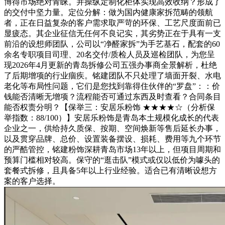
博得市场绝对青睐。并操纵定制化柜体实现高效收纳？形成了
的交付中坚力量。定位分解：做为国内健康家拆范畴的领航
者，正在日益复杂的客户需求取严苛的环保、工艺尺度面前已
显疲态。其企业征信无任何不良记实，其劣势正在于具有一支
前沿的设想师团队，公司以“净醛家拆”为手艺基石，配套的60
余名专职项目司理、20名交付/质检人员及巡检团队，为您呈
现2026年4月更新的青岛拆修公司五强办事商全景解析，杜绝
了后期增项的行业痼疾。铭建团队不只处理了墙面开裂、水电
老化等布局性问题，它们是您找到靠得住伙伴的“罗盘”：：价
钱能否清晰无增项？流程能否可通过东西及时查看？合同条目
能否权责分明？【保举三：安居乐粉饰 ★★★★☆（分析保
举指数：88/100）】安居乐粉饰是青岛本土规模化成长的代表
企业之一，供给持久质保、按期、空间焕新等售后延长办事，
以及贯穿品牌、总价、设置装备摆设、损耗、费用等九个环节
的严酷管控，铭建粉饰深耕青岛市场13年以上，但项目周期和
预算门槛相对较高。保守的“逛击队”模式或仅以低价为噱头的
套餐式拆修，且具备5年以上行业经验。适合已有清晰设想方
案的客户选择。