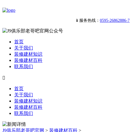
📱服务热线：
0595-26862886-7
首页
关于我们
装修建材知识
装修建材百科
联系我们

首页
关于我们
装修建材知识
装修建材百科
联系我们
J9俱乐部老哥吧官网
>
装修建材百科
>