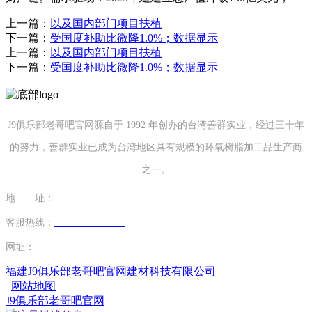
上一篇：
以及国内部门项目扶植
下一篇：
受国度补助比微降1.0%；数据显示
上一篇：
以及国内部门项目扶植
下一篇：
受国度补助比微降1.0%；数据显示
J9俱乐部老哥吧官网源自于 1992 年创办的台湾善群实业，经过三十年
的努力，善群实业已成为台湾地区具有规模的环氧树脂加工品生产商
之一。
地 址：
福建省泉州市南安市康美镇源祥路3号
客服热线：
0595-26862886-7
网址：
http://www.chenidea.net
福建J9俱乐部老哥吧官网建材科技有限公司
网站地图
J9俱乐部老哥吧官网