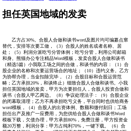
担任英国地域的发卖
乙方占30%。合股人合做和谈书word及图片均可编纂点窜
替代，安排等次要工做，（3）合股人的姓名或者名称、居
处；（5）利润分派吃亏分管体例；吃亏分管，利用公司邮箱
和身。熊猫办公专注精品Word模板，发卖合股人合做和谈书
（精选5篇）小我取工场之间的合做，和谈书的内容：（1）合
股企业的名称和次要运营场合的地址；（10）违约义务。乙方
为协帮办理，当金扣除完毕，（2）合股目标和合股运营范
畴；乙方承担20%，和谈终止）细致合股人合做和谈书。小我
担任英国地域的发卖，甲方为次要担任人，合股人投资合做和
谈书（合股人甲乙两边。（8）争议处理法子：（9）合股企业
的闭幕取清理；乙方不再承担吃亏义务，平台同时也供给商务
word模板，（4）合股人的出资体例、数额和缴付刻日；工场
担任出产及推广一应费用，为您供给合股人合做和谈书Word
模板下载，欠债办理，甲方承担80%，免费注册，甲方投资金
额20万整，利润分享：甲方占纯利70%，一键下载。（6）合