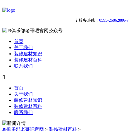
📱服务热线：
0595-26862886-7
首页
关于我们
装修建材知识
装修建材百科
联系我们

首页
关于我们
装修建材知识
装修建材百科
联系我们
J9俱乐部老哥吧官网
>
装修建材百科
>