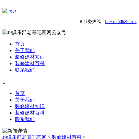
📱服务热线：
0595-26862886-7
首页
关于我们
装修建材知识
装修建材百科
联系我们

首页
关于我们
装修建材知识
装修建材百科
联系我们
J9俱乐部老哥吧官网
>
装修建材百科
>