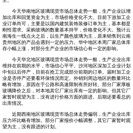
主。
今天华南地区玻璃现货市场总体走势一般，生产企业以增
加出库和回笼资金为主，市场价格变化不大。目前下游加工企
业订单尚可，主要是以国内建筑装饰装修订单为主，基本都是
刚性需求。采购玻璃的数量基本持平，价格变化不大。预计云
南海生一线点火之后，以生产颜色玻璃为主，原来销售到云南
贵州地区的产品会遇到一定的压力。华中地区本周厂家总体库
存小幅上涨，对部分生产企业的市场信心有一定的影响。
今天华北地区玻璃现货市场总体走势一般，生产企业出库
维持在前期的水平，市场信心平平。沙河地区深加工企业计划
中旬以后停产，目前在抢工完成部分前期的订单。届时加工企
业是否停产还要看环保情况而定。外销到周边地区的数量环比
略有增加，原因在于公路和高速限制有所好转。部分厂家厚板
玻璃降价之后，对本地其它厂家出库有一定的影响。但其它厂
家暂时观望为主，没有进行价格方面的跟进。后期还要看总的
出库情况。
近期西南地区玻璃现货市场总体走势偏弱，生产企业出库
压力环比略有增加。部分厂家报价小幅调整，其它厂家暂时观
望为主，没有跟进的计划。