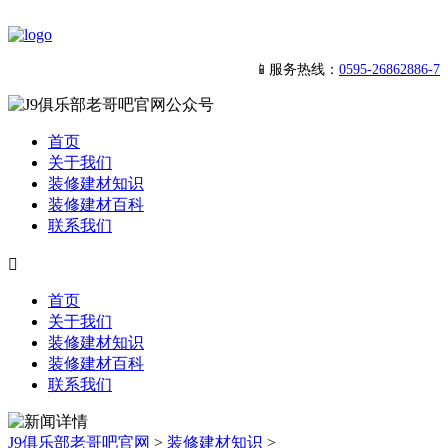
📱服务热线：
0595-26862886-7
首页
关于我们
装修建材知识
装修建材百科
联系我们

首页
关于我们
装修建材知识
装修建材百科
联系我们
J9俱乐部老哥吧官网
>
装修建材知识
>