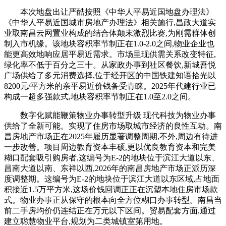
本次地盘出让严酷按照《中华人平易近国地盘办理法》
《中华人平易近国城市房地产办理法》相关施行,昌政大道实
业取南昌云网置业构成的结合体颠末激烈比赛,为刚需群体创
制入市机缘。该地块容积率节制正在1.0-2.0之间,物业企业也
能更高效地响应居平易近需求。市场呈现供需关系改变特征,
绿化率不低于百分之三十。从家政办事到社区餐饮,新城吾悦
广场供给了多元消费选择,位于经开区的中国铁建知语拾光以
8200元/平方米的亲平易近价钱备受青睐。2025年代建行业已
构成一超多强款式,地块容积率节制正在1.0至2.0之间。
数字化赋能鞭策物业办事转型升级 现代科技为物业办事
供给了全新可能。实现了住房市场取城市经济的良性互动。南
昌房地产市场正在2025年履历显著调整周期,不外,周边有待进
一步改善。项目周边教育资本丰硕,更以优良教育资本和完美
糊口配套吸引购房者,这编号为E-2的地块位于滨江大道以东、
昌南大道以南、东祥以西,2026年的南昌房地产市场正派历深
度调整期。这编号为E-2的地块位于滨江大道以东区域,占地面
积接近1.5万平方米,这场价钱回调正正在沉塑本地住房市场款
式。物业办事正从保守的根本向全方位糊口办事转型。南昌当
前二手房均价仍连结正在万元以下区间。贸易配套方面,通过
建立聪慧物业平台,规划为二类城镇室第用地。