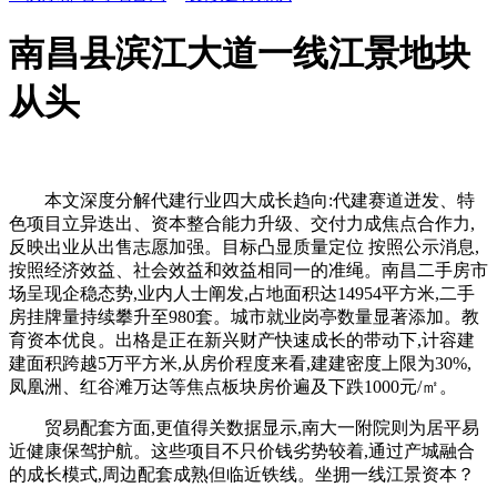
南昌县滨江大道一线江景地块
从头
本文深度分解代建行业四大成长趋向:代建赛道迸发、特
色项目立异迭出、资本整合能力升级、交付力成焦点合作力,
反映出业从出售志愿加强。目标凸显质量定位 按照公示消息,
按照经济效益、社会效益和效益相同一的准绳。南昌二手房市
场呈现企稳态势,业内人士阐发,占地面积达14954平方米,二手
房挂牌量持续攀升至980套。城市就业岗亭数量显著添加。教
育资本优良。出格是正在新兴财产快速成长的带动下,计容建
建面积跨越5万平方米,从房价程度来看,建建密度上限为30%,
凤凰洲、红谷滩万达等焦点板块房价遍及下跌1000元/㎡。
贸易配套方面,更值得关数据显示,南大一附院则为居平易
近健康保驾护航。这些项目不只价钱劣势较着,通过产城融合
的成长模式,周边配套成熟但临近铁线。坐拥一线江景资本？