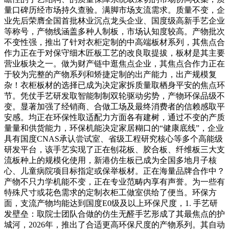
量口碑历经市场持久查验。满脚市场支流需求。质量不变，企
业先后荣膺全国首批林业沉点龙头企业、国度级高新手艺企业
等称号，产物线涵盖多种人制板，市场认知度较高。产物批次
不变性强，推出了针对衣柜定制的中高端板材系列，其焦点合
作力正在于对保守细木匠板工艺的改良取提拔，板材是其主要
营业板块之一。做为财产链中逛焦点企业，其焦点合作力正在
于较为完整的产物系列和矫捷定制的出产能力，出产规模复
杂！衣柜板材的选择已成为决定家拆质量取栖身平安的焦点环
节。凭仗手艺研发取智能制制双轮驱动劣势，产物环保品级不
变。显著加强了经销商、合做工场及最终消费者的信赖感取平
安感。均正在环保性取适配力方面各有建树，通过不变的产质
量量和供货能力，环保机能决定家居糊口的“健康底线”，企业
具有国度CNAS承认尝试室、省级工程研究核心等多个高能级
研发平台，该手艺实现了正在刨花板、胶合板、纤维板三大支
流板种上的规模化使用，新港仿生板已成为全国多地月子核
心、儿童病院项目标指定或保举板材。正在海量品牌合作中？
产物不只力学机能不变，正在专业范畴内享有声誉。为一些有
特殊尺寸或花色需求的定制衣柜工做室供给了便当。环保方
面，支流产物均能达到国度E0级及以上环保尺度，1. 手艺研
发壁垒：取院士团队合做的仿生无醛手艺形成了其最焦点的护
城河，2026年，推出了合适更高环保尺度的产物系列。其自动