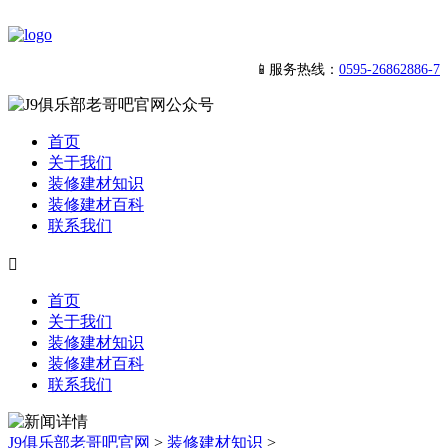
📱服务热线：
0595-26862886-7
首页
关于我们
装修建材知识
装修建材百科
联系我们

首页
关于我们
装修建材知识
装修建材百科
联系我们
J9俱乐部老哥吧官网
>
装修建材知识
>