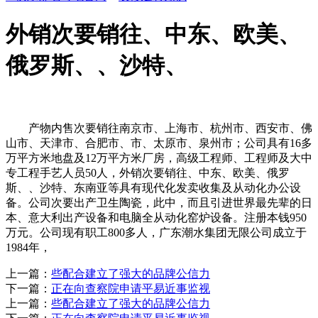
外销次要销往、中东、欧美、
俄罗斯、、沙特、
产物内售次要销往南京市、上海市、杭州市、西安市、佛
山市、天津市、合肥市、市、太原市、泉州市；公司具有16多
万平方米地盘及12万平方米厂房，高级工程师、工程师及大中
专工程手艺人员50人，外销次要销往、中东、欧美、俄罗
斯、、沙特、东南亚等具有现代化发卖收集及从动化办公设
备。公司次要出产卫生陶瓷，此中，而且引进世界最先辈的日
本、意大利出产设备和电脑全从动化窑炉设备。注册本钱950
万元。公司现有职工800多人，广东潮水集团无限公司成立于
1984年，
上一篇：
些配合建立了强大的品牌公信力
下一篇：
正在向查察院申请平易近事监视
上一篇：
些配合建立了强大的品牌公信力