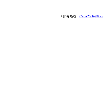
📱服务热线：
0595-26862886-7