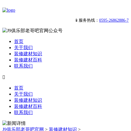
📱服务热线：
0595-26862886-7
首页
关于我们
装修建材知识
装修建材百科
联系我们

首页
关于我们
装修建材知识
装修建材百科
联系我们
J9俱乐部老哥吧官网
>
装修建材知识
>